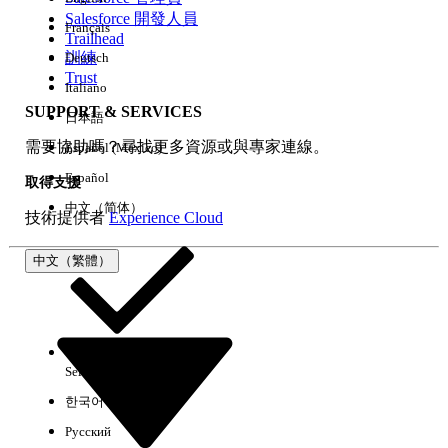
Salesforce 開發人員
Français
經驗
Trailhead
訓練
Deutsch
Trust
Italiano
SUPPORT & SERVICES
日本語
全部清除
完成
需要協助嗎？尋找更多資源或與專家連線。
Español (México)
Español
取得支援
中文（简体）
技術提供者
Experience Cloud
中文（繁體）
Select Org
中文（繁體）
한국어
Русский
沒有結果