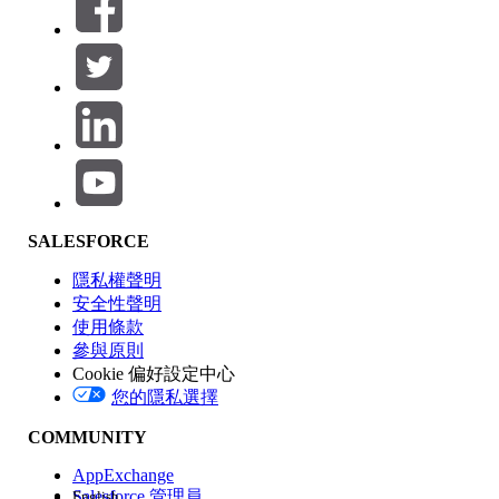
篩選條件： (0)
選取篩選
新增
產品區域
SALESFORCE
功能影響
隱私權聲明
安全性聲明
使用條款
參與原則
Cookie 偏好設定中心
版本
您的隱私選擇
COMMUNITY
AppExchange
Salesforce 管理員
English