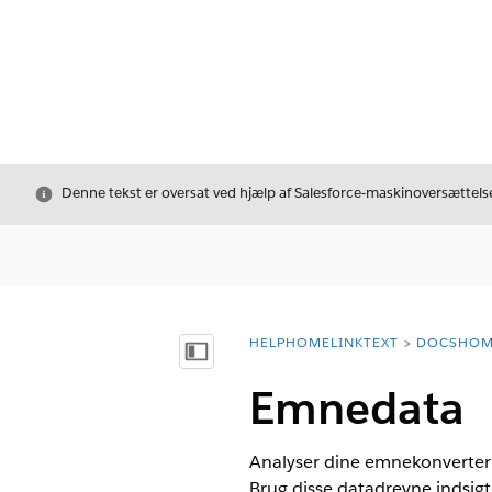
Luk
Denne tekst er oversat ved hjælp af Salesforce-maskinoversættelse
HELPHOMELINKTEXT
DOCSHOM
breadcrumbDescription
Vis indholdsfortegnelse
Emnedata
Analyser dine emnekonverteri
Brug disse datadrevne indsigte