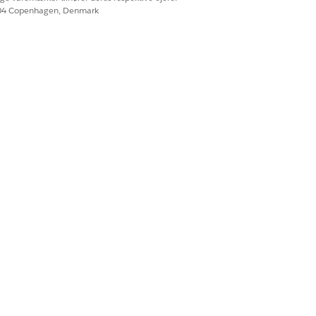
604 Copenhagen, Denmark
Ja
Nej