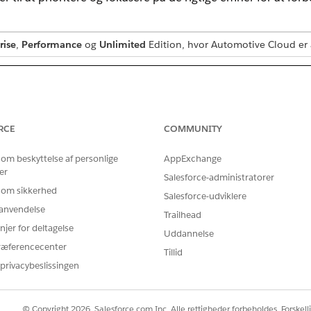
rise
,
Performance
og
Unlimited
Edition, hvor Automotive Cloud er 
RCE
COMMUNITY
 om beskyttelse af personlige
AppExchange
er
Salesforce-administratorer
 om sikkerhed
Salesforce-udviklere
r anvendelse
Trailhead
njer for deltagelse
Uddannelse
ræferencecenter
Tillid
privacybeslissingen
© Copyright 2026, Salesforce.com Inc. Alle rettigheder forbeholdes. Forskell