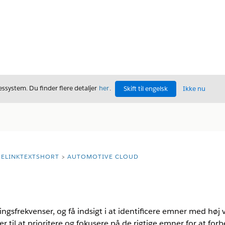
ssystem. Du finder flere detaljer
her
.
Skift til engelsk
Ikke nu
ELINKTEXTSHORT
AUTOMOTIVE CLOUD
ngsfrekvenser, og få indsigt i at identificere emner med h
r til at prioritere og fokusere på de rigtige emner for at for