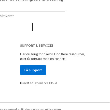
aktiveret
SUPPORT & SERVICES
Har du brug for hjælp? Find flere ressourcer,
eller få kontakt med en ekspert.
Få support
Drevet af
Experience Cloud
ige varemærker tilhører deres respektive ejere.