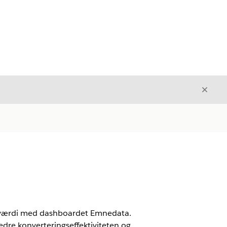
Luk
Luk
øj værdi med dashboardet Emnedata.
bedre konverteringseffektiviteten og