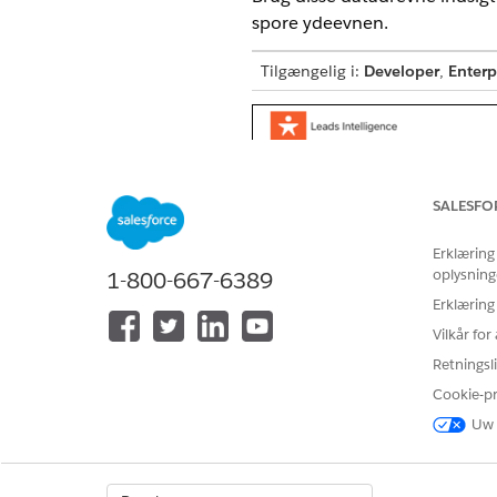
spore ydeevnen.
Tilgængelig i:
Developer
,
Enterp
SALESFO
Erklæring
oplysning
1-800-667-6389
Erklæring
Vilkår fo
Retningsli
Cookie-p
Uw 