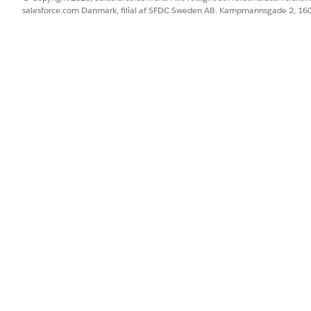
salesforce.com Danmark, filial af SFDC Sweden AB. Kampmannsgade 2, 1
de spørgsmål:
 værdien af emner for hvert produkt?
sen for emner for hvert produkt?
emner med høj volumen?
 baseret på emnekonverteringsfrekvensen?
BLEM?
 os!