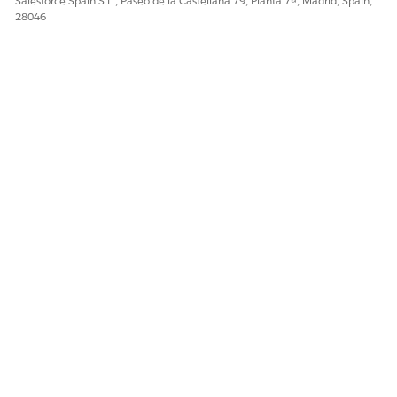
Salesforce Spain S.L., Paseo de la Castellana 79, Planta 7ª, Madrid, Spain,
Sí
No
28046