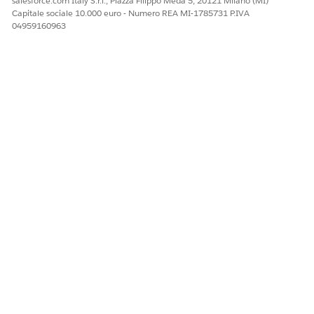
salesforce.com Italy S.r.l., Piazza Filippo Meda 5, 20121 Milano (MI)
Facci sapere, così possiamo migliorare!
Capitale sociale 10.000 euro - Numero REA MI-1785731 P.IVA
04959160963
Sì
No