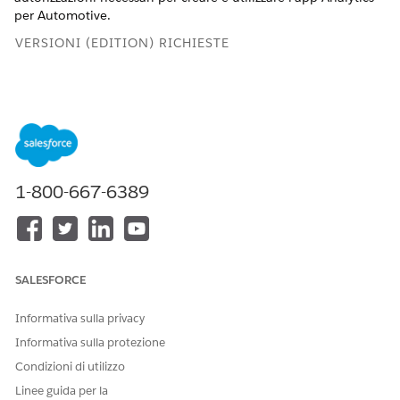
per Automotive.
VERSIONI (EDITION) RICHIESTE
Analytics per Automotive è disponibile come parte
NOTA
del componente aggiuntivo Automotive Cloud Intelligence
1-800-667-6389
o CRM Analytics per Automotive. Automotive Cloud
Intelligence è una serie di funzioni e caratteristiche che
sfruttano l'intelligenza artificiale e CRM Analytics per
fornire approfondimenti intelligenti e fruibili (come
l'inventario dei veicoli e le prestazioni dei concessionari) in
SALESFORCE
tutto l'ecosistema automobilistico, per prendere decisioni
più rapide e informate.
Informativa sulla privacy
Informativa sulla protezione
Condizioni di utilizzo
LICENZE NECESSARIE E INSIEMI DI AUTORIZZAZIONI
ASSOCIATI
Linee guida per la