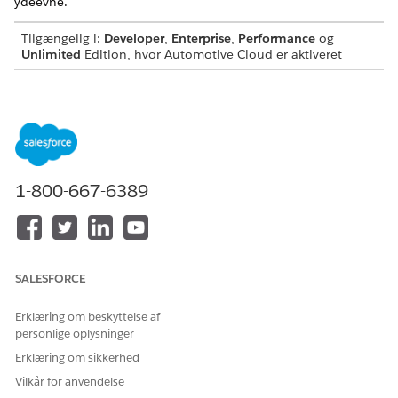
ydeevne.
Tilgængelig i:
Developer
,
Enterprise
,
Performance
og
Unlimited
Edition, hvor Automotive Cloud er aktiveret
1-800-667-6389
SALESFORCE
Dashboardet besvarer følgende spørgsmål:
Erklæring om beskyttelse af
Salgsside
personlige oplysninger
Hvad er opdelingen af det samlede salg på biler, tjenester
Erklæring om sikkerhed
og tilbehør for den valgte periode?
Vilkår for anvendelse
Hvad er mit foregående års omsætning?