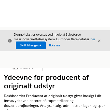
Denne tekst er oversat ved hjælp af Salesforce-
maskinoversættelsessystem. Du finder flere detaljer
her
.
Luk
Luk
Luk
Skift til engelsk
Ikke nu
Indhold
Vis indholdsfortegnelse
Ydeevne for producent af
originalt udstyr
Dashboardet Producent af originalt udstyr giver indsigt i dit
firmas ydeevne baseret på topmetrikker og
tidsserieprojiceringer. Analyser salg, administrer lager, og spor