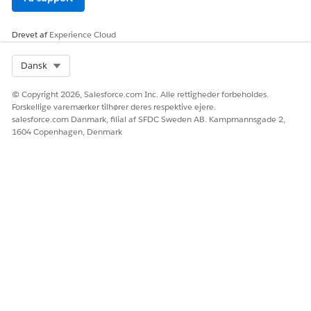
Giv os besked, så vi kan forbedre os!
Ja
Nej
Drevet af
Experience Cloud
Select Org
Dansk
© Copyright 2026, Salesforce.com Inc. Alle rettigheder forbeholdes.
Forskellige varemærker tilhører deres respektive ejere.
salesforce.com Danmark, filial af SFDC Sweden AB. Kampmannsgade 2,
1604 Copenhagen, Denmark