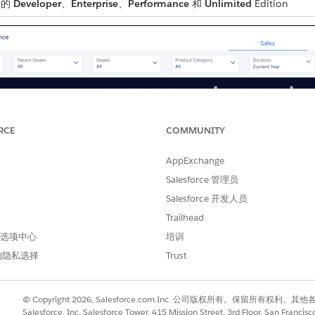
 的
Developer
、
Enterprise
、
Performance
和
Unlimited
Edition
RCE
COMMUNITY
AppExchange
Salesforce 管理员
Salesforce 开发人员
Trailhead
 首选项中心
培训
的隐私选择
Trust
© Copyright 2026, Salesforce.com Inc. 公司版权所有。保留所
Salesforce, Inc. Salesforce Tower, 415 Mission Street, 3rd Floor, San Francis