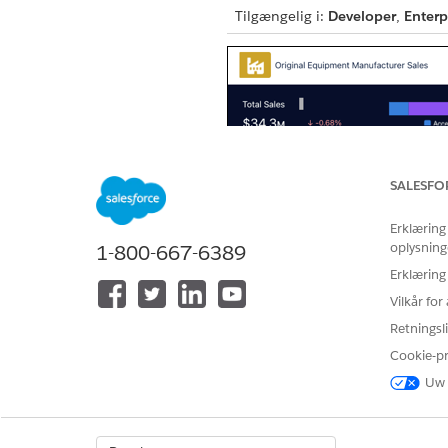
Tilgængelig i:
Developer
,
Enterp
SALESFO
Erklæring
oplysning
1-800-667-6389
Erklæring
Vilkår fo
Retningsli
Cookie-p
Uw 