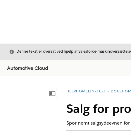
Luk
Denne tekst er oversat ved hjælp af Salesforce-maskinoversættelse
Automotive Cloud
HELPHOMELINKTEXT
DOCSHOM
breadcrumbDescription
Vis indholdsfortegnelse
Salg for pr
Spor nemt salgsydeevnen for 