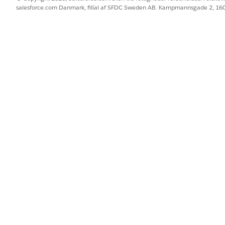
salesforce.com Danmark, filial af SFDC Sweden AB. Kampmannsgade 2, 1
de spørgsmål:
lede salg på biler, tjenester og tilbehør for den valgte periode?
omsætning?
er for den valgte periode?
ig med hensyn til salg?
t på tidsserieprojiceringen?
ve konti baseret på omsætning og mængde?
 produkt, en produktkategori eller en produktfamilie baseret på
produkter?
n opmærksomhed?
BLEM?
 os!