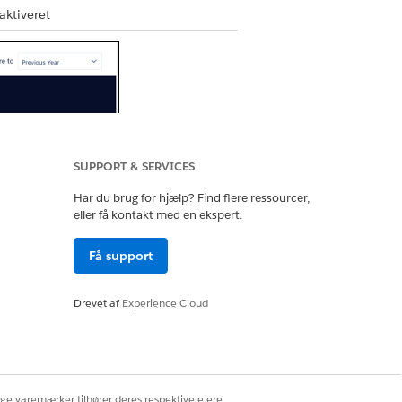
aktiveret
SUPPORT & SERVICES
Har du brug for hjælp? Find flere ressourcer,
eller få kontakt med en ekspert.
Få support
Drevet af
Experience Cloud
ige varemærker tilhører deres respektive ejere.