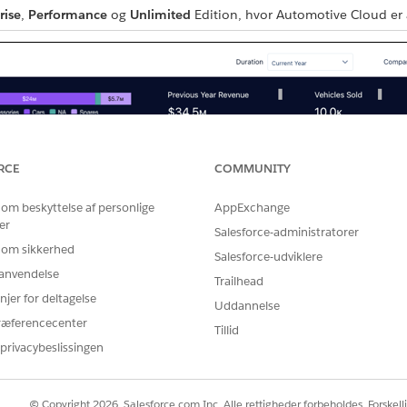
rise
,
Performance
og
Unlimited
Edition, hvor Automotive Cloud er 
RCE
COMMUNITY
 om beskyttelse af personlige
AppExchange
er
Salesforce-administratorer
 om sikkerhed
Salesforce-udviklere
r anvendelse
Trailhead
njer for deltagelse
Uddannelse
ræferencecenter
Tillid
privacybeslissingen
© Copyright 2026, Salesforce.com Inc. Alle rettigheder forbeholdes. Forskell