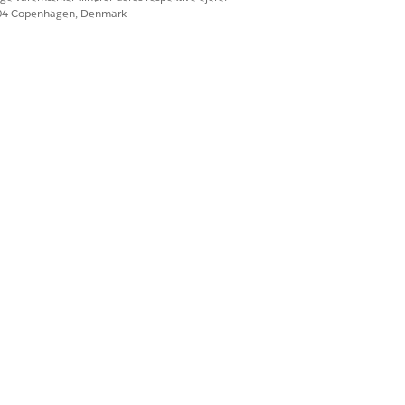
604 Copenhagen, Denmark
 omsætning og mængde?
Ja
Nej