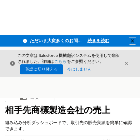
ただいま大変多くのお問い合わせをいただいており、ご連絡までにお時間を頂戴しております
続きを読む
Clo
この文章は Salesforce 機械翻訳システムを使用して翻訳
されました。詳細は
こちら
をご参照ください。
閉じる
閉じ
閉じる
英語に切り替える
今はしません
目次
目次を表示
相手先商標製造会社の売上
組み込み分析ダッシュボードで、取引先の販売実績を簡単に確認
できます。