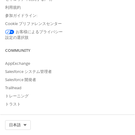
各地域の売上状況
時系列予測に基づく売上トレンド
利用規約
収益と数量に基づく業績トップの取引先
参加ガイドライン:
収益と数量に基づく商品、商品カテゴリ、商品ファミリーの販
Cookie プリファレンスセンター
売実績
お客様によるプライバシー
売れ筋の商品
設定の選択肢
注目すべき商品
COMMUNITY
AppExchange
この記事で問題は解決されましたか?
ご意見をお待ちしております。
Salesforce システム管理者
Salesforce 開発者
はい
いいえ
Trailhead
トレーニング
トラスト
Select Org
日本語