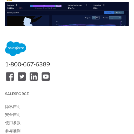
1-800-667-6389
该仪表板回答这些问题：
特定时段内总销售额中汽车、服务和配件销售额的细分情况是怎
样的？
SALESFORCE
我上一年的收入是多少？
所选时段内售出汽车的数量是多少？
隐私声明
每个区域的销售情况如何？
根据时间序列预测，销售趋势如何？
安全声明
根据收入和数量，对我的业绩贡献最大的客户是哪家？
使用条款
根据收入和数量，产品、产品类别或产品族的销售业绩如何？
参与准则
最畅销的产品是什么？