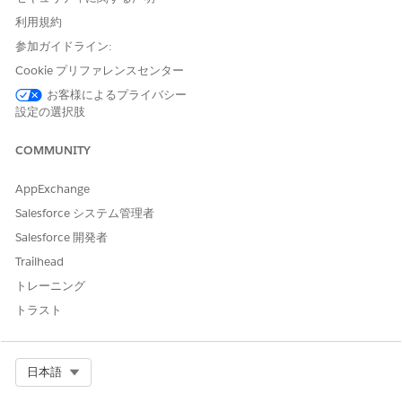
車両ポートフォリオ内の車両の市場価値と残存価値
利用規約
走行距離、マイルストーン種別、保証ステータスに基づく車両
参加ガイドライン:
ポートフォリオ内の車両の分布
Cookie プリファレンスセンター
早急な対応が必要な車両 (保証の有効期限に基づく)
回収が発生した車両
お客様によるプライバシー
各作業指示を完了するまでの残存日数
設定の選択肢
期限が迫っている作業指示の詳細情報
COMMUNITY
AppExchange
この記事で問題は解決されましたか?
Salesforce システム管理者
ご意見をお待ちしております。
Salesforce 開発者
はい
いいえ
Trailhead
トレーニング
トラスト
Select Org
日本語