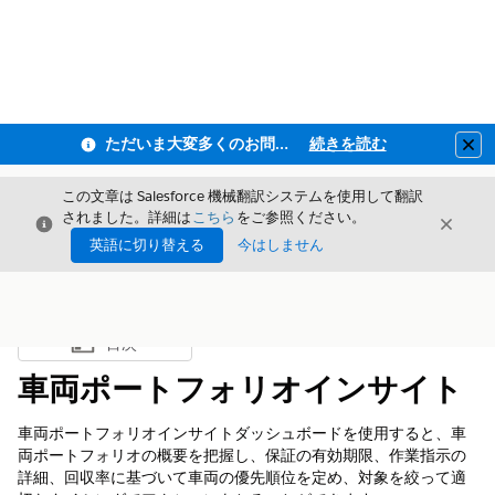
ただいま大変多くのお問い合わせをいただいており、ご連絡までにお時間を頂戴しております
続きを読む
Clo
この文章は Salesforce 機械翻訳システムを使用して翻訳
されました。詳細は
こちら
をご参照ください。
閉じる
閉じ
閉じる
英語に切り替える
今はしません
目次
目次を表示
車両ポートフォリオインサイト
車両ポートフォリオインサイトダッシュボードを使用すると、車
両ポートフォリオの概要を把握し、保証の有効期限、作業指示の
詳細、回収率に基づいて車両の優先順位を定め、対象を絞って適