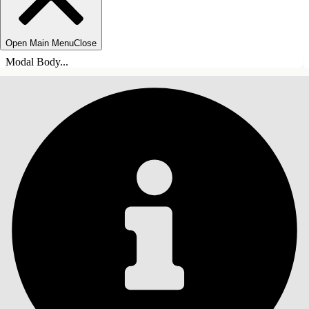
Open Main Menu
Close
Modal Body...
INDHOLD
Søg
Vis indholdsfortegnelse
Indhold