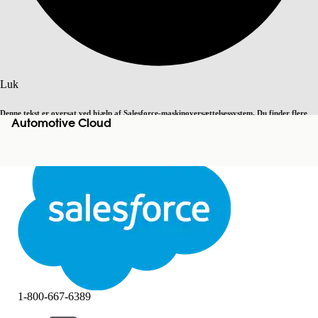
Søg
Luk
Denne tekst er oversat ved hjælp af Salesforce-maskinoversættelsessystem. Du finder flere
Automotive Cloud
Skift til engelsk
Ikke nu
detaljer
her
.
Luk
Luk
1-800-667-6389