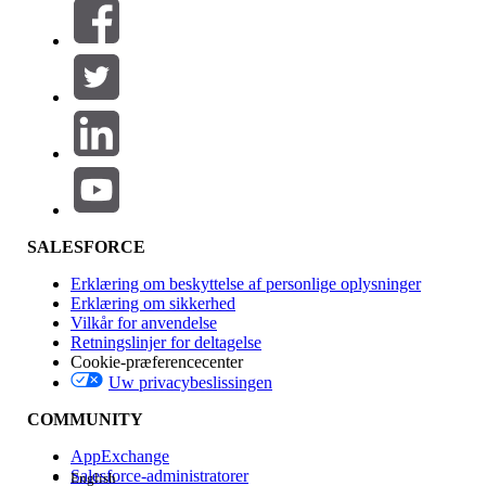
Filtre (0)
VÆLG FILTRE
Tilføj
Produktområde
Funktionspåvirkning
SALESFORCE
Erklæring om beskyttelse af personlige oplysninger
Erklæring om sikkerhed
Vilkår for anvendelse
Retningslinjer for deltagelse
Cookie-præferencecenter
Uw privacybeslissingen
Version
COMMUNITY
AppExchange
Salesforce-administratorer
English