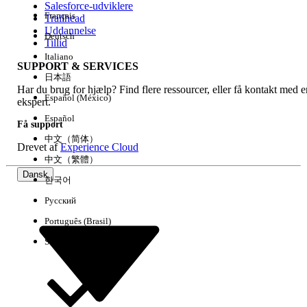
Salesforce-udviklere
Français
Trailhead
Experience
Uddannelse
Deutsch
Tillid
Italiano
SUPPORT & SERVICES
日本語
Har du brug for hjælp? Find flere ressourcer, eller få kontakt med e
Ryd alle
Udført
Español (México)
ekspert.
Español
Få support
中文（简体）
Drevet af
Experience Cloud
中文（繁體）
Dansk
한국어
Русский
Português (Brasil)
Suomi
Ingen resultater