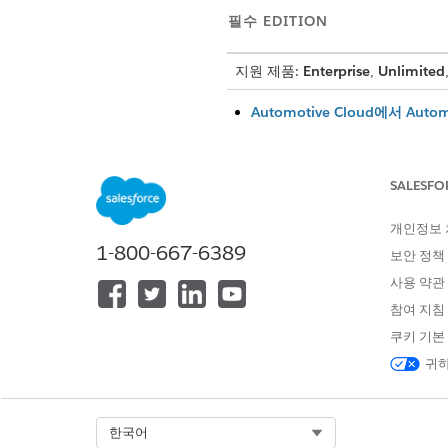
필수 EDITION
지원 제품:
Enterprise
,
Unlimited
Automotive Cloud에서 Aut
Automotive Schedule
코드가 상호 작용하는 방식을 
SALESFO
Automotive Cloud에서 약속
Automotive Cloud에서 Sa
스 약속을 만들 수 있도록 지원합
개인정보
1-800-667-6389
자산을 만들 수 있습니다. 약속 예
보안 정책
성 요소를 사용자 정의할 수도 
사용 약관
Automotive Cloud에서 시승
참여 지침
잠재 고객의 기본 설정을 기반으
쿠키 기본
고객 예약을 관리하는 딜러의 세
귀하
가능한 서비스 담당자, 고객과 
Automotive Cloud에서 차
차량은 시기 적절한 유지 보수와
Select Org
한국어
여 요소입니다. 딜러의 서비스 