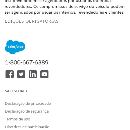
test drive podem ser agendados por usuários internos e
revendedores. Os compromissos de serviço do veículo podem
ser agendados por usuários internos, revendedores e clientes.
EDIÇÕES OBRIGATÓRIAS
Disponível em: Edições
Enterprise
,
Unlimited
e
Developer
.
Como os registros do Automotive Scheduler funcionam
juntos no Automotive Cloud
Aprenda como diferentes registros no Automotive
1-800-667-6389
Scheduler funcionam juntos. Neste exemplo, explicamos
como os diferentes registros interagem quando você cria
um test drive ou um compromisso de serviço de veículo.
Configure o agendamento de compromisso no
SALESFORCE
Automotive Cloud
Configure recursos do Agendador do Salesforce no
Declaração de privacidade
Automotive Cloud e use os fluxos de agendamento
Declaração de segurança
predefinidos baseados em OmniScript para ajudar os
usuários a criar compromissos de test drive e serviço de
Termos de uso
veículo. Os gerentes de território podem criar territórios
Diretrizes de participação
de serviço, tipos de trabalho e grupos de tipos de