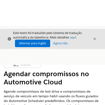
Este texto foi traduzido pelo sistema de tradução
automática da Salesforce. Mais detalhes
aqui
.
Fechar
Fecha
Fechar
Alternar para inglês
Agora não
Índice
Mostrar índice
Agendar compromissos no
Automotive Cloud
Agende compromissos de test drive e compromissos de
serviço de veículo em tempo hábil usando os fluxos guiados
do Automotive Scheduler predefinidos. Os compromissos de