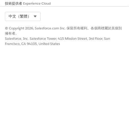
技術提供者
Experience Cloud
Select Org
中文（繁體）
© Copyright 2026, Salesforce.com Inc. 保留所有權利。各個商標屬於其個別
擁有者。
Salesforce, Inc. Salesforce Tower, 415 Mission Street, 3rd Floor, San
Francisco, CA 94105, United States