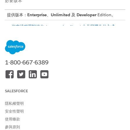
必要版本
提供版本：
Enterprise
、
Unlimited
及
Developer
Edition。
汽車排程器記錄在 Automotive Cloud 中共同運作的方式
瞭解「汽車排程器」中不同的記錄如何一起運作。在此範例中，
我們會說明您建立試駕或車輛服務約會時，不同記錄如何互動。
設定 Automotive Cloud 中的約會排程
在 Automotive Cloud 中設定 Salesforce Scheduler 功能，並
使用預先定義的以 OmniScript 為基礎排程流程，協助使用者建
1-800-667-6389
立試駕和車輛服務約會。區域範圍管理員可以建立約會排程流程
中所使用的服務區域範圍、工作類型和工作類型群組、服務資
源，以及車輛和資產。您也可以自訂 Automotive Cloud 中可
用的預先定義 OmniStudio 元件，以便約會排程流程符合您的
SALESFORCE
業務需求。
在 Automotive Cloud 中管理試駕約會
隱私權聲明
透過根據潛在客戶的偏好設定排程試駕約會，改善您的商機資格
安全性聲明
和機會轉換率。無論您是汽車原始設備製造公司的銷售工作人
員，或是管理客戶預訂的經銷商銷售代表，都可以管理您客戶的
使用條款
試駕約會。選取客戶感興趣的車輛類型、方便預約的可用服務代
參與原則