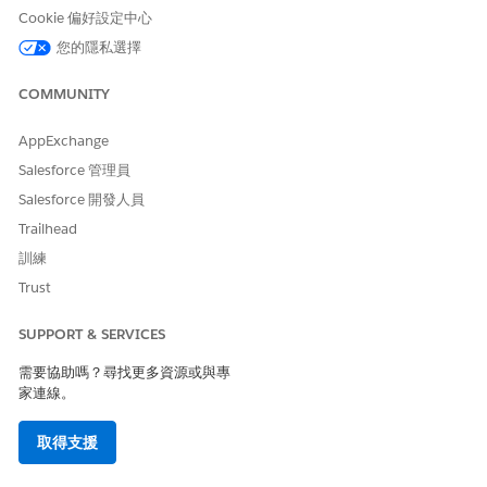
表，以及適合客戶和服務代表的時段。
Cookie 偏好設定中心
在 Automotive Cloud 中管理車輛服務約會
您的隱私選擇
車輛需要及時維護和定期檢查以進行各種保養和維修，而車輛服
務是有效售後體驗的主要貢獻者。身為經銷商的服務工作人員或
COMMUNITY
原始設備製造商的服務工作人員，或身為客戶，您都可以排程車
輛服務約會。使用簡單引導式流程可選取服務類型、技術人員、
AppExchange
服務中心的位置，以及約會的偏好時段。
Salesforce 管理員
Salesforce 開發人員
Trailhead
訓練
此文章是否解決您的問題？
請讓我們知道，以便我們改進！
Trust
是
否
SUPPORT & SERVICES
需要協助嗎？尋找更多資源或與專
家連線。
取得支援