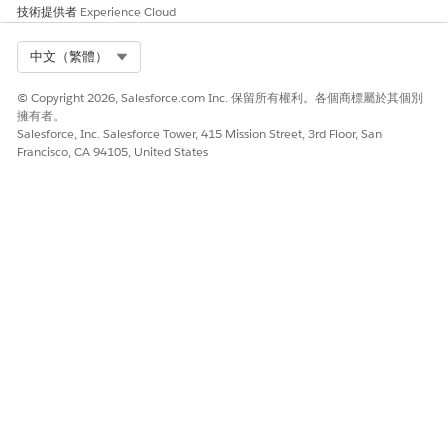
技術提供者
Experience Cloud
排序依據：上次修改日期遞減
若要新增其他子系節點至關係圖表，請按一下根節點下方的加號
Select Org
中文（繁體）
圖示。
設定子系物件：
© Copyright 2026, Salesforce.com Inc. 保留所有權利。各個商標屬於其個別
完成「內容」索引標籤上的子系節點欄位：
擁有者。
Salesforce, Inc. Salesforce Tower, 415 Mission Street, 3rd Floor, San
物件：帳戶
Francisco, CA 94105, United States
關係類型：多對多
連接物件：資產帳戶參與者
父系節點對應欄位：車輛
物件對應欄位：帳戶
排序依據：帳戶名稱遞增
完成「顯示」索引標籤上的子系節點欄位：
標籤：帳戶
顯示欄位：帳戶名稱
若要新增其他子系節點至關係圖表，請按一下根節點下方的加號
圖示。
設定子系物件：
完成「內容」索引標籤上的子系節點欄位：