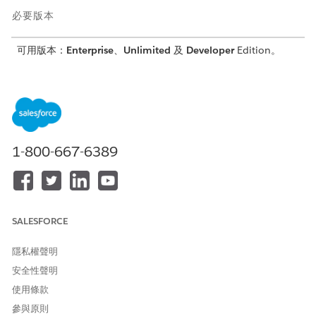
必要版本
可用版本：
Enterprise
、
Unlimited
及
Developer
Edition。
所需使用者權限
自訂版面配置：
自訂應用程式
1-800-667-6389
我們在此向您展示如何使用多個來自「車輛」的相關物件建
備註
立 ARC 關係圖表，並在「車輛」記錄上顯示圖表。您可按照您
SALESFORCE
公司的需求新增其他物件和欄位。例如，您可以遵照這些步驟，
在「帳戶」上建立類似的關係圖表，使其顯示衍生自資產、公司
隱私權聲明
設定檔、連絡人、車輛和當事人關係群組的資訊。
安全性聲明
使用條款
進入「設定」，在「快速尋找」方塊中輸入
，然
可動作關係中心
後選取「
可動作關係中心
」。
參與原則