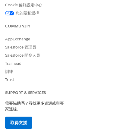
按一下「
新增關係圖表
」。
Cookie 偏好設定中心
選取圖表範本，然後按一下「
建立圖表
」。
您的隱私選擇
選取「
自訂範本
」以建立您的範本，或選取「
已安裝範本
」以使
用第三方建立的範本。
COMMUNITY
設定圖表內容：
輸入標籤 (例如「車輛關係」) 和唯一開發人員姓名。
AppExchange
當您新增「ARC 關係圖表」元件到記錄頁面時，標籤會顯示
在可用圖表的清單中。
Salesforce 管理員
在「內容」索引標籤上按一下圖表上的根節點並完成根節點
Salesforce 開發人員
欄位：
Trailhead
物件：車輛
訓練
排序依據：上次修改日期遞減
Trust
節點組態：作為預設值
若要新增子系節點至關係圖表，請按一下根節點下方的加號圖
SUPPORT & SERVICES
示。
需要協助嗎？尋找更多資源或與專
設定子系物件：
家連線。
完成「內容」索引標籤上的子系節點欄位：
物件：資產
取得支援
關係類型：一對多
父系節點對應欄位：車輛