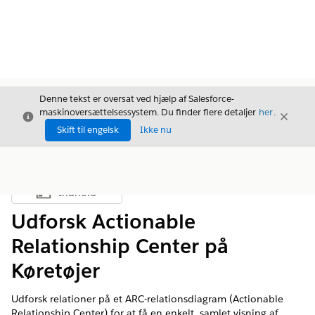
Denne tekst er oversat ved hjælp af Salesforce-
maskinoversættelsessystem. Du finder flere detaljer
her
.
Luk
Luk
Luk
Skift til engelsk
Ikke nu
Indhold
Vis indholdsfortegnelse
Udforsk Actionable
Relationship Center på
Køretøjer
Udforsk relationer på et ARC-relationsdiagram (Actionable
Relationship Center) for at få en enkelt, samlet visning af