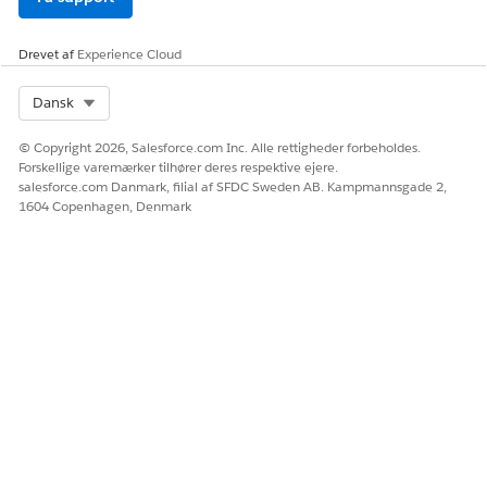
Drevet af
Experience Cloud
Select Org
Dansk
© Copyright 2026, Salesforce.com Inc. Alle rettigheder forbeholdes.
Forskellige varemærker tilhører deres respektive ejere.
salesforce.com Danmark, filial af SFDC Sweden AB. Kampmannsgade 2,
1604 Copenhagen, Denmark
RELATED INFORMATION HTML
Konfigurer ACR-diagrammer for Automotive Cloud
LØSTE DENNE ARTIKEL DIT PROBLEM?