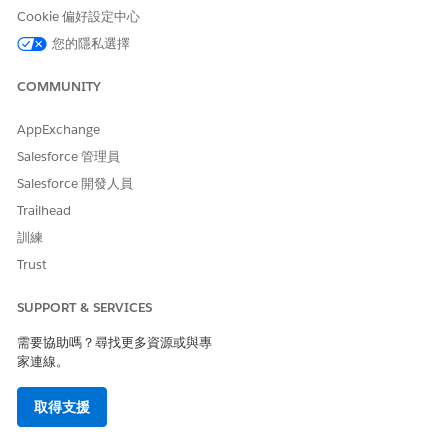
當啟用「顯示子系記錄」時，子系記錄會在和父系節點相同的節
Cookie 偏好設定中心
點中顯示。
您的隱私選擇
COMMUNITY
AppExchange
Salesforce 管理員
Salesforce 開發人員
Trailhead
訓練
Trust
SUPPORT & SERVICES
需要協助嗎？尋找更多資源或與專
家連線。
取得支援
另請參照：