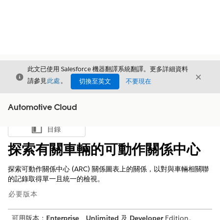
此文已使用 Salesforce 機器翻譯系統翻譯。更多詳細資料
結束
結束
結束
請參見
此處
。
切換至英文
不要現在
Automotive Cloud
目錄
顯示目錄
探索有關車輛的可動作關係中心
探索可動作關係中心 (ARC) 關係圖表上的關係，以對與車輛相關聯
的記錄取得單一且統一的檢視。
必要版本
可用版本：
Enterprise
、
Unlimited
及
Developer
Edition。