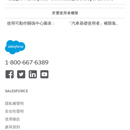
所需使用者權限
使用可動作關係中心圖表：
「汽車基礎使用者」權限集。
確認管理員已將「ARC 關係圖表」元件新增至指派給您的「車輛」
版面配置。
開啟「車輛」記錄。
按一下「ARC 圖表」索引標籤。
1-800-667-6389
請檢視下列資訊：
根記錄名稱：車輛名稱。
子系記錄名稱：相關記錄的名稱，例如資產名稱、帳戶名稱
或產品名稱。
節點動作：例如編輯、複製或刪除等動作。取決於管理員設
SALESFORCE
定圖表的方式。
節點資訊：例如資產狀態、型號名稱或品牌名稱等資訊。取
隱私權聲明
決於管理員設定圖表的方式。
子系記錄數：相關物件的記錄數量。
安全性聲明
使用條款
若要顯示記錄詳細資料，請按一下節點上的記錄名稱。
若子系記錄超過五個，請按一下「
顯示更多
」來查看其他記錄。
參與原則