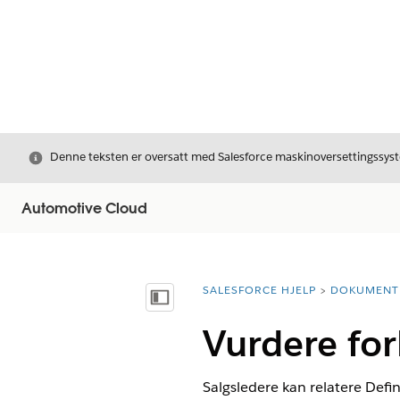
Avslutt
Denne teksten er oversatt med Salesforce maskinoversettingssyste
Automotive Cloud
SALESFORCE HJELP
DOKUMENT
Du er her:
Vis innholdsfortegnelse
Vurdere fo
Salgsledere kan relatere Defin