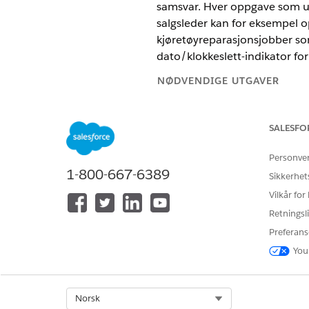
samsvar. Hver oppgave som utf
salgsleder kan for eksempel op
kjøretøyreparasjonsjobber som
dato/klokkeslett-indikator fo
NØDVENDIGE UTGAVER
Tilgjengelig i
Enterprise
,
Unlimi
SALESFO
Personve
1-800-667-6389
Slik oppretter du vurderingsindi
Sikkerhet
Vilkår for
Retningsli
Finn og velg
Definisjoner av 
Preferans
Skriv inn navnet på og beskri
Velg en indikatorfelttype:
You
Tall
Boolsk
Prosentverdi
Select Org
Norsk
Dato/klokkeslett