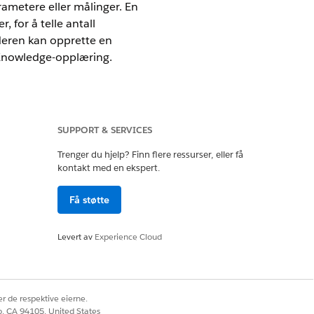
rametere eller målinger. En
 for å telle antall
ederen kan opprette en
n Knowledge-opplæring.
SUPPORT & SERVICES
Trenger du hjelp? Finn flere ressurser, eller få
kontakt med en ekspert.
besøksbehandling
isjon av vurderingsindikator
Få støtte
Levert av
Experience Cloud
r de respektive eierne.
co, CA 94105, United States