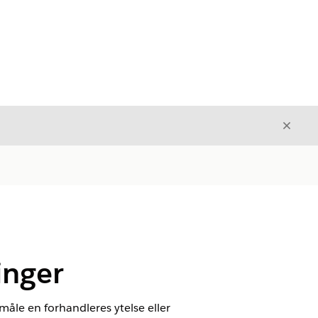
Avslut
Avslutt
inger
måle en forhandleres ytelse eller