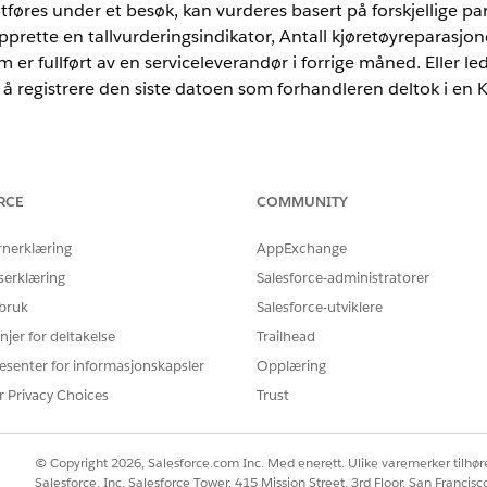
øres under et besøk, kan vurderes basert på forskjellige pa
prette en tallvurderingsindikator, Antall kjøretøyreparasjoner,
 er fullført av en serviceleverandør i forrige måned. Eller l
r å registrere den siste datoen som forhandleren deltok i e
ted
og
Developer
Edition.
RCE
COMMUNITY
NØDVENDIGE BRUKERTILLATELSER
rnerklæring
AppExchange
katordefinisjoner:
Tillatelsessettet Partner
serklæring
Salesforce-administratorer
Opprette tilgang til Defin
 bruk
Salesforce-utviklere
njer for deltakelse
Trailhead
vurderingsindikatorer
i Appstarter, og klikk deretter på
Ny
.
esenter for informasjonskapsler
Opplæring
velsen av indikatoren.
r Privacy Choices
Trust
© Copyright 2026, Salesforce.com Inc. Med enerett. Ulike varemerker tilhøre
Salesforce, Inc. Salesforce Tower, 415 Mission Street, 3rd Floor, San Francis