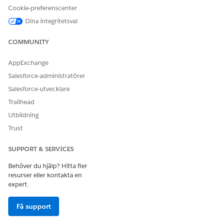
Cookie-preferenscenter
Appstartaren och klicka sedan på
Ny
.
Ge indikatorn ett namn och en beskrivning.
Dina integritetsval
Välj en fälttyp för indikatorn:
Nummer
COMMUNITY
Boolesk
Procent
AppExchange
Datum/tid
Salesforce-administratörer
Text
Salesforce-utvecklare
Decimal
Trailhead
Spara dina ändringar.
Utbildning
Trust
SUPPORT & SERVICES
Behöver du hjälp? Hitta fler
resurser eller kontakta en
expert.
Få support