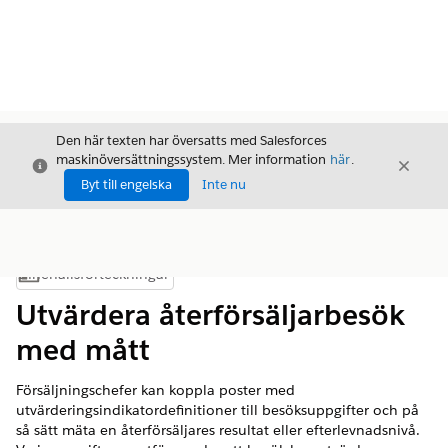
Den här texten har översatts med Salesforces
maskinöversättningssystem. Mer information
här
.
Stäng
Stäng
Stäng
Byt till engelska
Inte nu
Innehållsförteckningar
Visa innehållsförteckning
Utvärdera återförsäljarbesök
med mått
Försäljningschefer kan koppla poster med
utvärderingsindikatordefinitioner till besöksuppgifter och på
så sätt mäta en återförsäljares resultat eller efterlevnadsnivå.