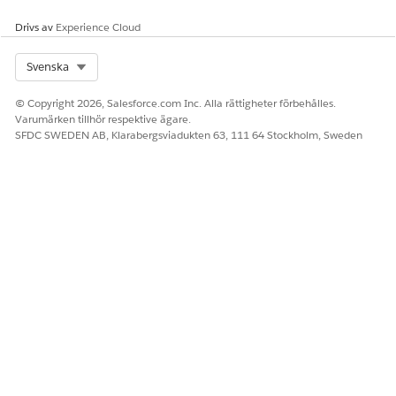
Drivs av
Experience Cloud
Select Org
Svenska
© Copyright 2026, Salesforce.com Inc. Alla rättigheter förbehålles.
LÖSTE DENNA ARTIKEL DITT PROBLEM?
Varumärken tillhör respektive ägare.
SFDC SWEDEN AB, Klarabergsviadukten 63, 111 64 Stockholm, Sweden
Berätta för oss vad vi kan förbättra!
Ja
Nej