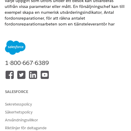
Varje uppgift som utförs under ett besök kan utvärderas
utifrån vissa parametrar eller mått. En försäljningschef kan till
exempel skapa en numerisk utvärderingsindikator, Antal
fordonsreparationer, för att räkna antalet
fordonsreparationsarbeten som en tjänsteleverantör har
utfört under den föregående månaden. Chefen kan även
skapa en datum/tid-indikator som registrerar det datum då
återförsäljaren senast deltog i en produktkunskapsutbildning.
VERSIONER SOM KRÄVS
1-800-667-6389
Tillgängliga i:
Enterprise
,
Unlimited
och
Developer
Editions.
ANVÄNDARBEHÖRIGHETER SOM KRÄVS FÖR ATT
För att skapa definitioner av
Behörighetsuppsättning
SALESFORCE
bedömningsindikatorer:
en
Partnerbesökshantering
Sekretesspolicy
Skapa åtkomst på
Utvärderingsindikatordef
Säkerhetspolicy
inition
Användningsvillkor
Riktlinjer för deltagande
Hitta och välj
Utvärderingsindikatordefinitioner
från