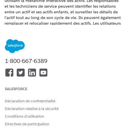
utilisant la Hiérarchie interactive des actifs. Les responsables
et les techniciens de service peuvent identifier les relations
entre un actif et ses actifs enfants, et surveiller les détails de
l'actif tout au long de son cycle de vie. Ils peuvent également
remplacer et relocaliser rapidement des actifs. Les utilisateurs
peuvent utiliser la vue interactive des actifs sur ordinateur de
bureau ou l'application mobile Salesforce Field Service.
ÉDITIONS REQUISES
Disponible avec : Lightning Experience
1-800-667-6389
Disponible avec :
Enterprise
Edition,
Unlimited
Edition et
Developer
Edition
Consultez
Hiérarchie interactive des
actifs.
SALESFORCE
Déclaration de confidentialité
CET ARTICLE A-T-IL RÉSOLU VOTRE PROBLÈME ?
Déclaration relative à la sécurité
Dites-nous ce que nous pouvons améliorer !
Conditions d’utilisation
Directives de participation
Oui
Non