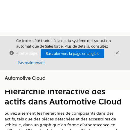
Ce texte a été traduit à l’aide du système de traduction
automatique de Salesforce. Plus de détails, consultez
Fermer
Ferme
<
cette page
.
Basculer vers la page en anglais
Fermer
Pas maintenant
Table des
Automotive Cloud
Afficher la table des matières
matières
Hiérarchie interactive des
actifs dans Automotive Cloud
Suivez aisément les hiérarchies de composants dans des
actifs, tels que des pièces détachées et des accessoires de
véhicule, dans un graphique en forme d’arborescence en