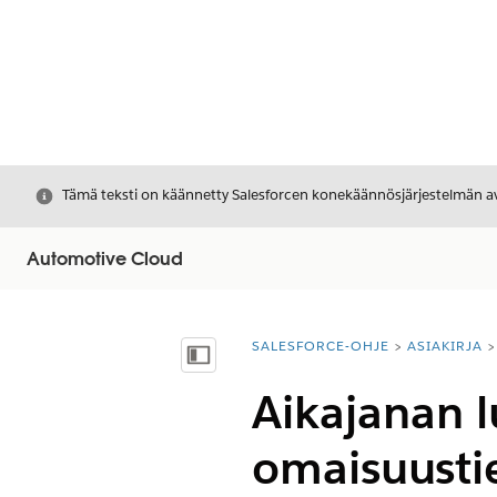
Sulje
Tämä teksti on käännetty Salesforcen konekäännösjärjestelmän avu
Automotive Cloud
SALESFORCE-OHJE
ASIAKIRJA
Olet tässä:
Näytä sisällysluettelo
Aikajanan 
omaisuustie