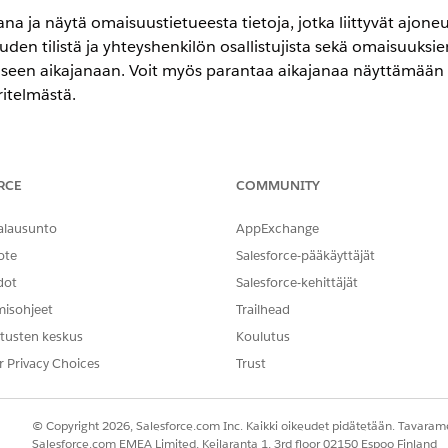
na ja näytä omaisuustietueesta tietoja, jotka liittyvät ajone
en tilistä ja yhteyshenkilön osallistujista sekä omaisuuksie
iseen aikajanaan. Voit myös parantaa aikajanaa näyttämään t
ritelmästä.
-,
Unlimited Edition
- ja
Developer Edition
-versioissa.
RCE
COMMUNITY
TARVITTAVAT KÄYTTÖOIKEUDET
alausunto
AppExchange
ote
Salesforce-pääkäyttäjät
kauttaminen:
Sovelluksen mukautusoikeus
dot
Salesforce-kehittäjät
 ja kirjoitusoikeus kaikkiin objekteihin ja kenttiin, jotka halua
misohjeet
Trailhead
tusten keskus
Koulutus
anan, jossa on useita liittyviä objekteja Omaisuus-tietueesta 
en vaiheiden avulla luoda aikajanan, jossa on muita yrityksel
r Privacy Choices
Trust
Pikahaku-kenttään
ja valitse
Aikajana
.
Aikajana
© Copyright 2026, Salesforce.com Inc. Kaikki oikeudet pidätetään. Tavarame
kajana -valintaikkunassa.
Salesforce.com EMEA Limited, Keilaranta 1, 3rd floor 02150 Espoo Finland