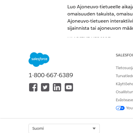
Luo Ajoneuvo-tietueelle aikaja
omaisuuden takuista, omaisuud
Ajoneuvo-tietueen interaktiiv
sijainnista tai ajoneuvon mää
VAADITUT VERSIOT
Käytettävissä:
Enterprise Edition
SALESFO
Tietosuoj
1-800-667-6389
Turvatied
Aikajanan määrittäminen ja mu
Käyttöeh
Varmista, että sinulla on luku-
Osallistu
Evästease
Katso kuinka voit lisätä aikaj
Ajoneuvo-tietueessa. Voit näid
You
Kirjoita Määritykset-valikon 
Napsauta
Uusi aikajana
.
Select Org
Suomi
Anna aikajanalle nimi Uusi ai