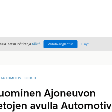
lla. Katso lisätietoja
täältä
.
Vaihda englantiin
Ei nyt
AUTOMOTIVE CLOUD
luominen Ajoneuvon
tojen avulla Automotiv