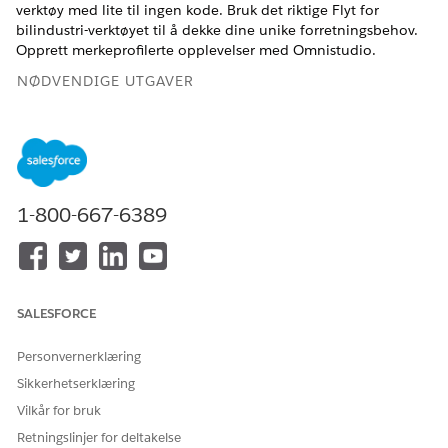
verktøy med lite til ingen kode. Bruk det riktige Flyt for
bilindustri-verktøyet til å dekke dine unike forretningsbehov.
Opprett merkeprofilerte opplevelser med Omnistudio.
NØDVENDIGE UTGAVER
Tilgjengelig i
Enterprise
,
Unlimited
og
Developer
Edition.
OmniStudio for Automotive Cloud
OmniStudio er en administrert pakke med
1-800-667-6389
programkomponenter bygd på Salesforce-plattformen
som du kan laste ned og installere i Automotive Cloud.
OmniStudio tilbyr en rekke tjenester, komponenter og
verktøy som du kan bruke til å opprette programmer og
arbeidsflyter med data fra Automotive Cloud og eksterne
SALESFORCE
kilder.
Flyt for Automotive Cloud
Personvernerklæring
Du kan utvide egenskapene til Automotive Cloud ved å
Sikkerhetserklæring
bruke verktøy, som Flow Builder, Databehandlingsmotor,
Vilkår for bruk
OmniStudio og Motor for forretningsregler.
Retningslinjer for deltakelse
Forhåndskonfigurerte Omnistudio-komponenter for