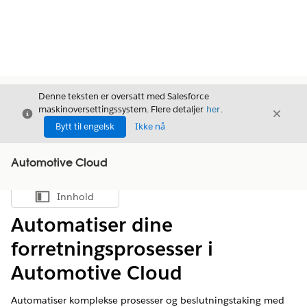
Denne teksten er oversatt med Salesforce
maskinoversettingssystem. Flere detaljer
her
.
Avslutt
Avslut
Avslutt
Bytt til engelsk
Ikke nå
Automotive Cloud
Innhold
Vis innholdsfortegnelse
Automatiser dine
forretningsprosesser i
Automotive Cloud
Automatiser komplekse prosesser og beslutningstaking med