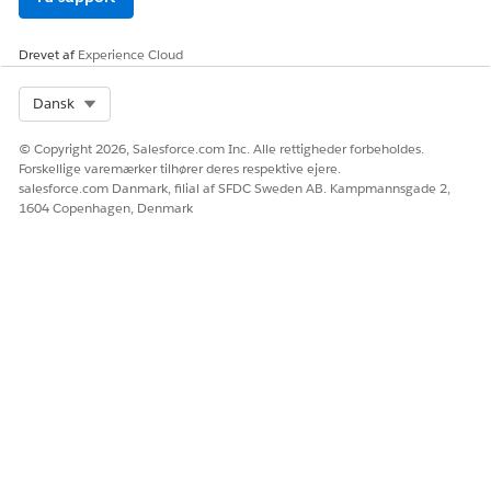
Ja
Nej
Drevet af
Experience Cloud
Select Org
Dansk
© Copyright 2026, Salesforce.com Inc. Alle rettigheder forbeholdes.
Forskellige varemærker tilhører deres respektive ejere.
salesforce.com Danmark, filial af SFDC Sweden AB. Kampmannsgade 2,
1604 Copenhagen, Denmark