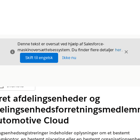
Denne tekst er oversat ved hjælp af Salesforce-
maskinoversættelsessystem. Du finder flere detaljer
her
.
Luk
Luk
Luk
Skift til engelsk
Ikke nu
Indhold
Vis indholdsfortegnelse
et afdelingsenheder og
delingsenhedsforretningsmedlem
utomotive Cloud
ngsenhedsregistreringer indeholder oplysninger om et bestemt
ngskontor, en bestemt placering eller en bestemt organisationsenhe