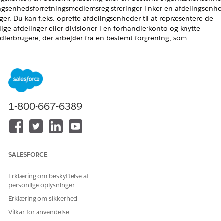
ngsenhedsforretningsmedlemsregistreringer linker en afdelingsenhed
ger. Du kan f.eks. oprette afdelingsenheder til at repræsentere de
llige afdelinger eller divisioner i en forhandlerkonto og knytte
dlerbrugere, der arbejder fra en bestemt forgrening, som
ningsmedlemmer til afdelingsenheden.
IONSHEADING
ngelig i:
Enterprise
,
Unlimited
og
Developer
Edition
1-800-667-6389
BRUGERTILLADELSER PÅKRÆVET
du vil oprette afdelingsenheder
Automotive Foundation-
brugertilladelsessæt
lingsenhedsforretningsmedlemm
SALESFORCE
s du vil oprette forgreningsenheder, skal du følge disse trin:
Erklæring om beskyttelse af
Find og vælg
Branchenheder
fra Appstarter.
personlige oplysninger
Klik på
Ny
.
Erklæring om sikkerhed
Indtast et navn for forgreningsenheden.
Vilkår for anvendelse
Søg efter, og vælg en konto.