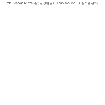
다.
TEL : 080-822-1378 (솔루션 상담 문의) | 080-805-9651 (기술 지원 문의)
 레코드를 만듭니다.
 Cars
inal Cars
orts
lity
ury Cars
a Luxury Cars