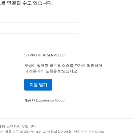
를 연결할 수도 있습니다.
사용자 권한 집합
SUPPORT & SERVICES
 수 있도록 지정합니다.
레코드에서
도움이 필요한 경우 리소스를 추가로 확인하거
나 전문가의 도움을 받으십시오.
지원 받기
제공자
Experience Cloud
록 상표는 해당 소유자의 것입니다.
 부품, 부속품이 포함된 각 브랜드에서
별시 영등포구 여의대로 108, 파크원타워2 28층 (세일즈포스) 07335