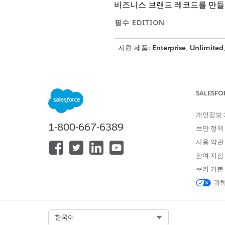
비즈니스 브랜드 레코드를 만들
필수 EDITION
지원 제품:
Enterprise
,
Unlimited
비즈니스 브랜드 만들기:
SALESFO
앱 시작 관리자에서 비즈니스 
개인정보
데이터 보호 세부 사항을 사용할
1-800-667-6389
보안 정책
앱 시작 관리자에서
비즈니스 
사용 약관
이름을 입력합니다.
참여 지침
내부적으로 브랜드를 식별하는 데
쿠키 기본
상위 브랜드를 검색 및 선택합니
저장 후 새로 만들기
를 클릭한 
귀하
예
Select Org
한국어
Neo Cars는 조직