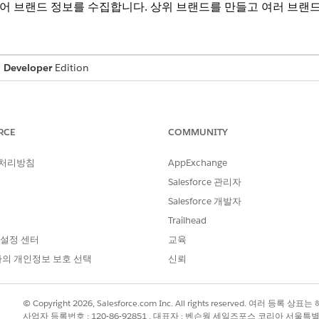
어 브랜드 정보를 수집합니다. 상위 브랜드를 만들고 여러 브랜드
,
Developer
Edition
필요한 사용자 권한
Automotive Foundation 
RCE
COMMUNITY
브랜드 개체를 보려면 레코드에서 데이터 보호 세부 사항을 사용할
 처리방침
AppExchange
 수 있도록 허용
을 참조하십시오.
Salesforce 관리자
브랜드
를 찾아서 선택합니다.
Salesforce 개발자
Trailhead
 도움이 되는 조직 ID를 입력합니다.
 설정 센터
교육
다.
후 여러 브랜드에 유사한 레코드를 만듭니다.
의 개인정보 보호 선택
신뢰
© Copyright 2026, Salesforce.com Inc. All rights reserved. 여러 등
의 여러 브랜드를 추적하기를 원하는 OEM입니다. 이 회사는 차량,
사업자 등록번호 : 120-86-92851 , 대표자 : 벤슨웡 세일즈포스 코리아 서울특