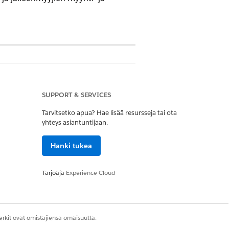
SUPPORT & SERVICES
Tarvitsetko apua? Hae lisää resursseja tai ota
ron ajoneuvon myynnin lisätietojen
yhteys asiantuntijaan.
hdistaa arvon alias
.
VIN__c
nin summan, suoramyynnin summan,
Hanki tukea
umman ja huoltotilauksen summan
aa sille alias-
.
TotalAmount__c
Tarjoaja
Experience Cloud
vainnon, josta kokonaissumma
rkit ovat omistajiensa omaisuutta.
kaan ja kerää yhteen kunkin
n.