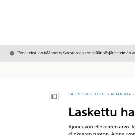
Sulje
Tämä teksti on käännetty Salesforcen konekäännösjärjestelmän avu
SALESFORCE-OHJE
ASIAKIRJA
Olet tässä:
Näytä sisällysluettelo
Laskettu ha
Ajoneuvon elinkaaren arvo -la
elinkaaren tuoton. Ajoneuvon e