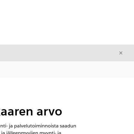
Sulje
Sulje
kaaren arvo
nti- ja palvelutoiminnoista saadun
ja jälleenmyyjien myynti- ja