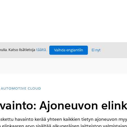
lla. Katso lisätietoja
täältä
.
Vaihda englantiin
Ei nyt
AUTOMOTIVE CLOUD
vainto: Ajoneuvon elin
skettu havainto kerää yhteen kaikkien tietyn ajoneuvon myy
linkaaren arvo sisältää alkuperäisen laitteiston valmistajan 