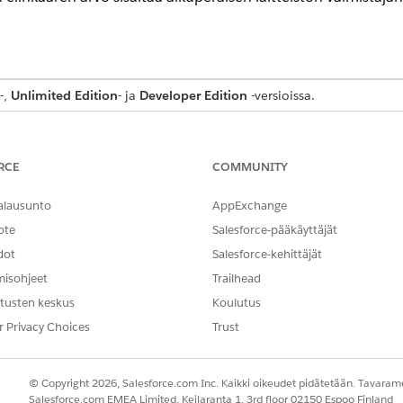
-,
Unlimited Edition
- ja
Developer Edition
-versioissa.
RCE
COMMUNITY
KUVAUS
l__cio.VIN__c as VIN__c
Kerää ajoneuvon tunnusnume
alausunto
AppExchange
lasketusta havainnosta ja ko
ote
Salesforce-pääkäyttäjät
cio.DealerSalesAmount__c +
Laskee jälleenmyyjän myyn
dot
Salesforce-kehittäjät
DirectSalesAmount__c +
varaosien transaktioiden s
PartsTxnAmount__c +
misohjeet
Trailhead
kullekin ajoneuvolle ja kohdist
RepairOrderAmount__c) as
tusten keskus
Koulutus
r Privacy Choices
Trust
_cio
Määrittää lasketun lähdeha
saadaan.
© Copyright 2026, Salesforce.com Inc. Kaikki oikeudet pidätetään. Tavarame
Ryhmittää tulokset
mu
VIN__c
Salesforce.com EMEA Limited, Keilaranta 1, 3rd floor 02150 Espoo Finland
yksilöllisen ajoneuvon tuoto