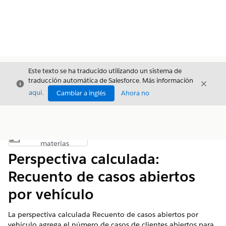
Este texto se ha traducido utilizando un sistema de
traducción automática de Salesforce. Más información
Cerrar
Cerrar
Cerrar
aquí
.
Cambiar a inglés
Ahora no
Índice de
Mostrar índice de materias
materias
Perspectiva calculada:
Recuento de casos abiertos
por vehículo
La perspectiva calculada Recuento de casos abiertos por
vehículo agrega el número de casos de clientes abiertos para