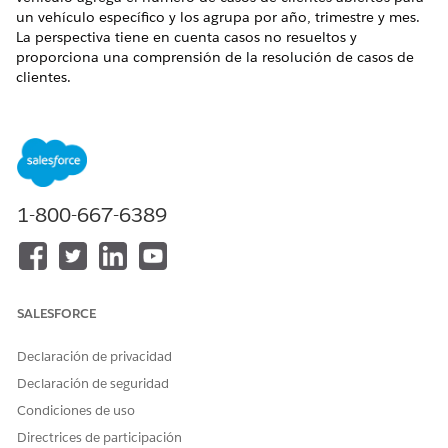
un vehículo específico y los agrupa por año, trimestre y mes.
La perspectiva tiene en cuenta casos no resueltos y
proporciona una comprensión de la resolución de casos de
clientes.
EDICIONES NECESARIAS
Disponible en:
Enterprise Edition
,
Unlimited Edition
y
Developer Edition
1-800-667-6389
Este es un desglose de la lógica.
EXPRESIÓN
DESCRIPCIÓN
SELECT COUNT(ssot__Case_
Extrae los Id. de todos los
_dlm.ssot__Id__c) AS Tot
casos, calcula el recuento
SALESFORCE
alCases__c
total y le asigna un alias
TotalCases__c.
Declaración de privacidad
ssot__Vehicle__dlm.ssot_
Extrae el número de
Declaración de seguridad
_VehicleIdentificationNu
identificación del vehículo
mber__c AS VIN__c
Condiciones de uso
del objeto Vehículo y le
asigna un alias VIN__c.
Directrices de participación