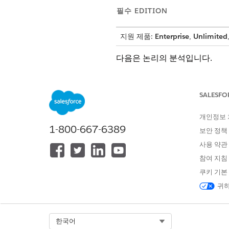
필수 EDITION
지원 제품:
Enterprise
,
Unlimited
다음은 논리의 분석입니다.
표현식
SALESFO
SELECT COUNT(ssot__Case__d
TotalCases__c
개인정보
ssot__Vehicle__dlm.ssot__V
1-800-667-6389
보안 정책
AS VIN__c
사용 약관
quarter(ssot__Case__dlm.ss
참여 지침
Quarter__c
쿠키 기본
year(ssot__Case__dlm.ssot_
귀하
month(ssot__Case__dlm.ssot
Select Org
한국어