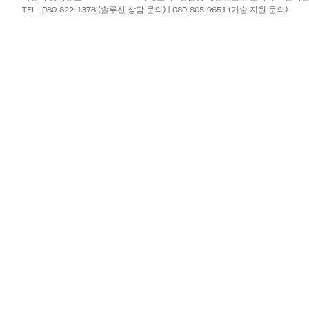
ssot__Vehicle__dlm ON
사례 레코드의 계정 ID 필드를 
TEL : 080-822-1378 (솔루션 상담 문의) | 080-805-9651 (기술 지원 문의)
ountId__c =
치시켜 차량 및 사례 개체를 조
urrentOwnerId__c)
__CaseStatusId__c = ‘New’
필터 조건을 적용하여 새 상태
c, Year__c, Month__c
차량 식별 번호, 월, 분기, 연
?