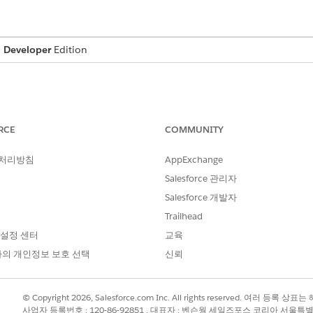
,
Developer
Edition
설명
RCE
COMMUNITY
lm.ssot__Id__c) AS
모든 사례의 ID를 추출하고 총 개
할당합니다.
 처리방침
AppExchange
ehicleIdentificationNumber__c
차량 개체에서 차량 식별 번호를
Salesforce 관리자
Salesforce 개발자
ot__CreatedDate__c) as
사례 레코드의 생성 일자에서 분기
Trailhead
할당합니다.
 설정 센터
교육
_CreatedDate__c) as Year__c
사례 레코드의 생성 일자에서 연
의 개인정보 보호 선택
신뢰
니다.
__CreatedDate__c) as Month__c
사례 레코드의 생성 일자에서 월
할당합니다.
© Copyright 2026, Salesforce.com Inc. All rights reserved. 여러 등
사업자 등록번호 : 120-86-92851 , 대표자 : 벤슨웡 세일즈포스 코리아 서울특