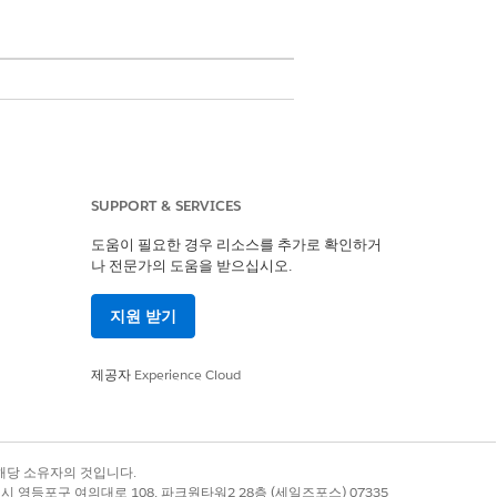
SUPPORT & SERVICES
수를 계산한 후 별칭 TotalCases__c를
도움이 필요한 경우 리소스를 추가로 확인하거
나 전문가의 도움을 받으십시오.
 추출하고 별칭 VIN__c를 할당합니다.
지원 받기
 정보를 추출하고 별칭 Quarter__c로
제공자
Experience Cloud
도를 추출하고 Year__c로 별칭을 할당합
 정보를 추출하고 별칭을 Month__c로
록 상표는 해당 소유자의 것입니다.
별시 영등포구 여의대로 108, 파크원타워2 28층 (세일즈포스) 07335