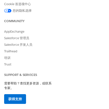
month(ssot__Case__dlm.ss
从个案记录的创建日期中提取
Cookie 首选项中心
ot__CreatedDate__c) as M
月份信息，并将其别名指定为
您的隐私选择
onth__c
Month__c。
COMMUNITY
FROM ssot__Case__dlm JOI
通过将个案记录上的客户 ID 字
N ssot__Vehicle__dlm ON
段与车辆记录上的当前车主 ID
(ssot__Case__dlm.ssot__A
字段匹配，将车辆和个案对象
AppExchange
ccountId__c = ssot__Vehi
连接起来。
cle__dlm.ssot__CurrentOw
Salesforce 管理员
nerId__c)
Salesforce 开发人员
WHERE ssot__Case__dlm.ss
应用筛选条件，以仅考虑处于
Trailhead
ot__CaseStatusId__c = ‘N
“新建”状态的个案。
ew’
培训
Trust
GROUP BY VIN__c, Quarter
按车辆识别号、月、季度和年
__c, Year__c, Month__c
对结果进行分组。
SUPPORT & SERVICES
需要帮助？查找更多资源，或联系
专家。
本文章是否解决您的问题？
请与我们共享您的想法，以便我们进行改进！
获得支持
是
否