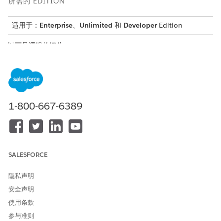
所需的 EDITION
适用于：
Enterprise
、
Unlimited
和
Developer
Edition
以下是逻辑的细分。
表达式
描述
SELECT COUNT(ssot__Case_
提取所有个案的 ID，计算总
_dlm.ssot__Id__c) AS Tot
数，并为其分配别名
alCases__c
TotalCases__c。
1-800-667-6389
ssot__Vehicle__dlm.ssot_
从车辆对象中提取车辆识别
_VehicleIdentificationNu
号，并为其分配别名
mber__c AS VIN__c
VIN__c。
SALESFORCE
quarter(ssot__Case__dlm.
从个案记录的创建日期提取季
ssot__CreatedDate__c) as
度信息，并将其别名指定为
Quarter__c
Quarter__c。
隐私声明
安全声明
year(ssot__Case__dlm.sso
从个案记录的创建日期中提取
t__CreatedDate__c) as Ye
年份信息，并将其别名指定为
使用条款
ar__c
Year__c。
参与准则