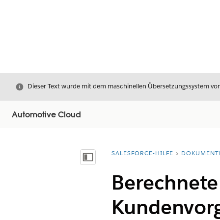
Schließen
Dieser Text wurde mit dem maschinellen Übersetzungssystem von S
Automotive Cloud
SALESFORCE-HILFE
DOKUMENT
Sie befinden sich hier:
Inhalt anzeigen
Berechnete 
Kundenvorg