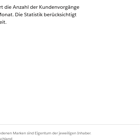
ert die Anzahl der Kundenvorgänge
at. Die Statistik berücksichtigt
it.
denvorgänge, berechnet die
en Alias TotalCases__c zu.
ntifikationsnummer aus dem Objekt
nen Aliasnamen VIN__c zu.
mationen aus dem Erstelldatum der
nd weist ihm einen Aliasnamen als
iedenen Marken sind Eigentum der jeweiligen Inhaber.
schland