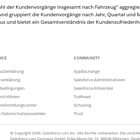
zahl der Kundenvorgänge insgesamt nach Fahrzeug" aggregi
und gruppiert die Kundenvorgänge nach Jahr, Quartal und Mon
us und bietet ein Gesamtverständnis der Kundenzufriedenhe
ited
und
Developer
Edition
RCE
COMMUNITY
Aufschlüsselung der Logik.
utzerklärung
AppExchange
BESCHREIBUNG
tserklärung
Salesforce-Administratoren
lm.ssot__Id__c) AS
Extrahiert die IDs aller Kun
bedingungen
Salesforce-Entwickler
Gesamtanzahl und weist ihr d
richtlinien
Trailhead
ehicleIdentificationNumber__c
Extrahiert die Fahrzeug-Ide
reinstellungscenter
Schulung
"Fahrzeug" und weist ihm ei
e Datenschutzauswahlen
Trust
ot__CreatedDate__c) as
Extrahiert die Quartalsinfor
Kundenvorgangsdatensätze u
Quartal__c zu.
© Copyright 2026, Salesforce.com Inc. Alle Rechte vorbehalten. Die versch
Salesforce.com Germany GmbH, Erika-Mann-Str. 31, 80636 München, Deut