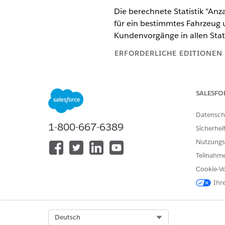
Die berechnete Statistik "An
für ein bestimmtes Fahrzeug 
Kundenvorgänge in allen Stat
ERFORDERLICHE EDITIONEN
Verfügbarkeit:
Enterprise
,
Unlim
SALESFO
Im Folgenden finden Sie eine 
Datensch
AUSDRUCK
1-800-667-6389
Sicherhei
SELECT COUNT(ssot__Case__d
Nutzungs
TotalCases__c
Teilnahme
ssot__Vehicle__dlm.ssot__V
Cookie-Vo
AS VIN__c
Ihr
quarter(ssot__Case__dlm.ss
Quarter__c
Select Org
Deutsch