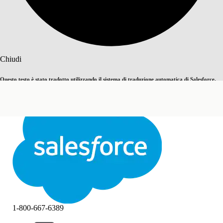
Cerca
Chiudi
Questo testo è stato tradotto utilizzando il sistema di traduzione automatica di Salesforce.
Passa all'inglese
Non ora
Ulteriori dettagli sono disponibili
qui
.
Chiudi
Chiudi
1-800-667-6389