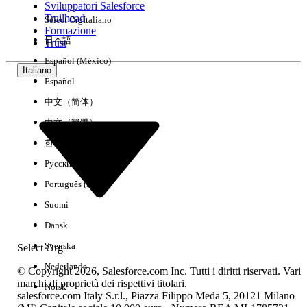
Sviluppatori Salesforce
Trailhead
Select Org
Italiano
Esperienza
Formazione
日本語
Trust
Español (México)
Italiano
Español
Cancella tutto
Chiudi
中文（简体）
中文（繁體）
한국어
Русский
Português (Brasil)
Suomi
Dansk
Svenska
Select Org
Nederlands
© Copyright 2026, Salesforce.com Inc. Tutti i diritti riservati. Vari
marchi di proprietà dei rispettivi titolari.
Norsk
salesforce.com Italy S.r.l., Piazza Filippo Meda 5, 20121 Milano
Nessun risultato