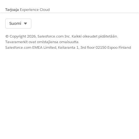
Asiakastunnus-kentän tilin
tunnuskenttään.
Tarjoaja
Experience Cloud
GROUP BY CustomerName__
Ryhmittää tulokset
c, CustomerId__c
Select Org
asiakkaan nimen ja
Suomi
tunnuksen perusteella ja
käyttää SUM-
© Copyright 2026, Salesforce.com Inc. Kaikki oikeudet pidätetään.
aggregointitoimintoa
Tavaramerkit ovat omistajiensa omaisuutta.
laskeakseen kunkin
Salesforce.com EMEA Limited, Keilaranta 1, 3rd floor 02150 Espoo Finland
asiakkaan kokonaistuoton.
RATKAISIKO TÄMÄ ARTIKKELI ONGELMASI?
Anna palautetta, jotta voimme kehittyä!
Kyllä
Ei