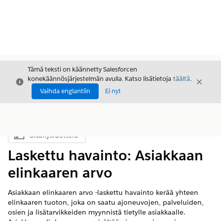
Tämä teksti on käännetty Salesforcen
konekäännösjärjestelmän avulla. Katso lisätietoja
täältä
.
Sulje
Sulje
Sulje
Vaihda englantiin
Ei nyt
Sisällysluettelo
Näytä sisällysluettelo
Laskettu havainto: Asiakkaan
elinkaaren arvo
Asiakkaan elinkaaren arvo -laskettu havainto kerää yhteen
elinkaaren tuoton, joka on saatu ajoneuvojen, palveluiden,
osien ja lisätarvikkeiden myynnistä tietylle asiakkaalle.