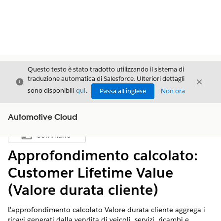
Questo testo è stato tradotto utilizzando il sistema di
traduzione automatica di Salesforce. Ulteriori dettagli
Chiudi
Chiud
Chiudi
sono disponibili
qui
.
Passa all'inglese
Non ora
Automotive Cloud
Sommario
Mostra sommario
Approfondimento calcolato:
Customer Lifetime Value
(Valore durata cliente)
L'approfondimento calcolato Valore durata cliente aggrega i
ricavi generati dalla vendita di veicoli, servizi, ricambi e