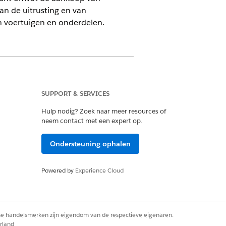
an de uitrusting en van
n voertuigen en onderdelen.
SUPPORT & SERVICES
Hulp nodig? Zoek naar meer resources of
neem contact met een expert op.
lant uit het object Account en wijst
toe.
Name__c
Ondersteuning ophalen
de klant uit de berekende insight
st hieraan een alias
CustomerId__c
Powered by
Experience Cloud
 voor elke klant wordt gegenereerd uit
eiten zoals dealerverkoop van
 van voertuigen, onderdelenverkoop en
rse handelsmerken zijn eigendom van de respectieve eigenaren.
rekende insight Voertuigverkoopdetail.
rland
ias
toegewezen.
TotalAmount__c