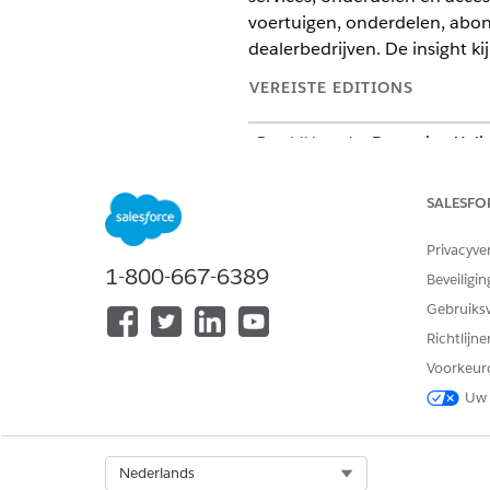
voertuigen, onderdelen, abon
dealerbedrijven. De insight 
VEREISTE EDITIONS
Beschikbaar in:
Enterprise
,
Unli
Hier volgt een analyse van de 
SALESFO
EXPRESSIE
Privacyve
SELECT ssot__Account__dlm.
1-800-667-6389
Beveiligin
CustomerName__c
Gebruiks
Vehicle_Sales_Detail__cio.
Richtlijn
Voorkeur
Uw 
SUM(Vehicle_Sales_Detail__
Vehicle_Sales_Detail__cio.
Vehicle_Sales_Detail__cio.
Vehicle_Sales_Detail__cio.
Select Org
Nederlands
TotalAmount__c