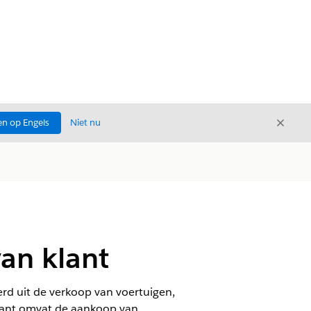
Sluite
n op Engels
Niet nu
Sluiten
an klant
rd uit de verkoop van voertuigen,
 klant omvat de aankoop van