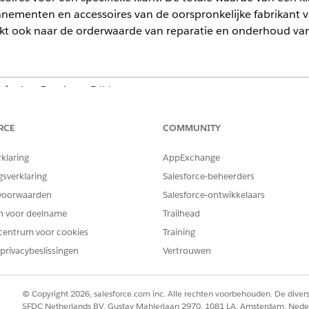
nementen en accessoires van de oorspronkelijke fabrikant v
kijkt ook naar de orderwaarde van reparatie en onderhoud va
mited
en
Developer
Edition
logica.
RCE
COMMUNITY
DEFINITIE
rklaring
AppExchange
ssot__Name__c AS
Extraheert de naam van een k
gsverklaring
Salesforce-beheerders
de naam een alias
Customer
voorwaarden
Salesforce-ontwikkelaars
CustomerId__c AS CustomerId__c
Extraheert de unieke ID van 
en voor deelname
Trailhead
Voertuigverkoopdetail en wij
centrum voor cookies
Training
toe.
privacybeslissingen
Vertrouwen
cio.DealerSalesAmount__c +
Berekent de totale omzet die
DirectSalesAmount__c +
verschillende verkoopactivit
PartsTxnAmount__c +
voertuigen, directe verkoop
RepairOrderAmount__c) as
© Copyright 2026, salesforce.com inc. Alle rechten voorbehouden. De dive
reparatieorders vanuit de be
SFDC Netherlands BV, Gustav Mahlerlaan 2970, 1081 LA, Amsterdam, Nede
Aan de waarde wordt een al