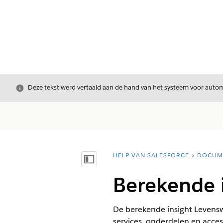
Sluiten
Deze tekst werd vertaald aan de hand van het systeem voor automa
HELP VAN SALESFORCE
DOCUM
U bent hier:
Inhoudsopgave weergeven
Berekende 
De berekende insight Levensw
services, onderdelen en acces