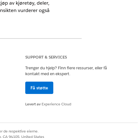
jøp av kjøretøy, deler,
nsikten vurderer også
SUPPORT & SERVICES
Trenger du hjelp? Finn flere ressurser, eller få
kontakt med en ekspert.
 Konto-objektet og tildeler navnet et
Få støtte
fra den beregnede innsikten for
ler den et alias
.
CustomerId__c
Levert av
Experience Cloud
ngen som genereres for hver kunde fra
handlersalg av kjøretøy, direkte salg av
onsbestillinger fra den beregnede
ljer. Verdien tildeles et alias
r de respektive eierne.
co, CA 94105, United States