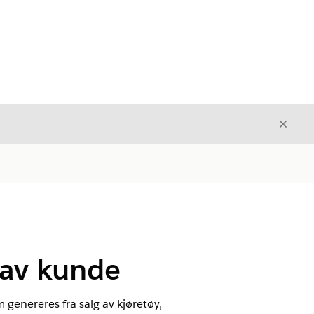
Avslut
Avslutt
 av kunde
enereres fra salg av kjøretøy,