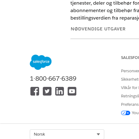
tjenester, deler og tilbehør f
abonnementer og tilbehør fra
bestillingsverdien fra reparas
NØDVENDIGE UTGAVER
Tilgjengelig i
Enterprise
,
Unlimi
Her er en oversikt over logikk
SALESFO
UTTRYKK
Personve
1-800-667-6389
Sikkerhet
SELECT ssot__Account__dlm.
CustomerName__c
Vilkår for
Retningsli
Vehicle_Sales_Detail__cio.
Preferans
You
SUM(Vehicle_Sales_Detail__
Vehicle_Sales_Detail__cio.
Vehicle_Sales_Detail__cio.
Vehicle_Sales_Detail__cio.
TotalAmount__c
Select Org
Norsk