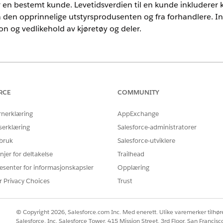
or en bestemt kunde. Levetidsverdien til en kunde inkluderer k
 den opprinnelige utstyrsprodusenten og fra forhandlere. In
jon og vedlikehold av kjøretøy og deler.
ted
og
Developer
Edition
en.
RCE
COMMUNITY
DEFINISJON
rnerklæring
AppExchange
serklæring
Salesforce-administratorer
ssot__Name__c AS
Trekker ut en kundes navn fra
alias
.
CustomerName__c
 bruk
Salesforce-utviklere
njer for deltakelse
Trailhead
CustomerId__c AS CustomerId__c
Trekker ut kundens unike ID 
kjøretøysalgsdetaljer og tilde
esenter for informasjonskapsler
Opplæring
r Privacy Choices
Trust
cio.DealerSalesAmount__c +
Beregner den totale omsetni
DirectSalesAmount__c +
ulike salgsaktiviteter som for
PartsTxnAmount__c +
kjøretøy, delsalg og reparasj
RepairOrderAmount__c) as
innsikten for kjøretøysalgsdeta
© Copyright 2026, Salesforce.com Inc. Med enerett. Ulike varemerker tilhøre
.
TotalAmount__c
Salesforce, Inc. Salesforce Tower, 415 Mission Street, 3rd Floor, San Francis