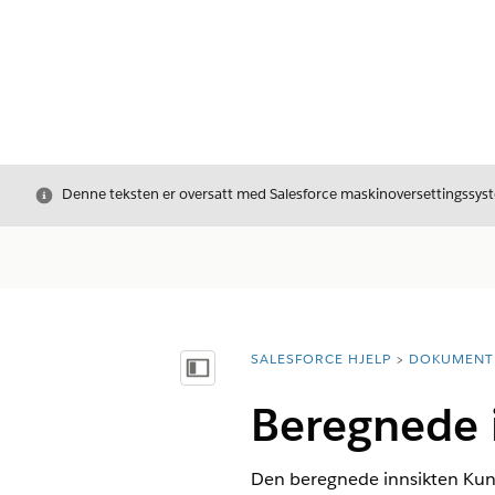
Avslutt
Denne teksten er oversatt med Salesforce maskinoversettingssyste
SALESFORCE HJELP
DOKUMENT
Du er her:
Vis innholdsfortegnelse
Beregnede i
Den beregnede innsikten Kund