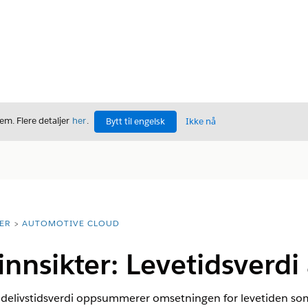
m. Flere detaljer
her
.
Bytt til engelsk
Ikke nå
ER
AUTOMOTIVE CLOUD
nnsikter: Levetidsverdi
elivstidsverdi oppsummerer omsetningen for levetiden som g