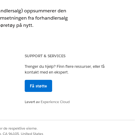
handlersalg) oppsummerer den
omsetningen fra forhandlersalg
øretøy på nytt.
SUPPORT & SERVICES
Trenger du hjelp? Finn flere ressurser, eller få
kontakt med en ekspert.
Få støtte
n SUM på feltet Totalprisbeløp i
 tildeler det et alias
.
DirectAmount_c
ntifikasjonsnummer fra Kjøretøy-
Levert av
Experience Cloud
ias
.
VIN__c
sordre og Salgsordreprodukt ved å
e med feltet Salgsordre-ID i
r de respektive eierne.
co, CA 94105, United States