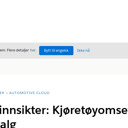
m. Flere detaljer
her
.
Bytt til engelsk
Ikke nå
ER
AUTOMOTIVE CLOUD
nnsikter: Kjøretøyomse
alg