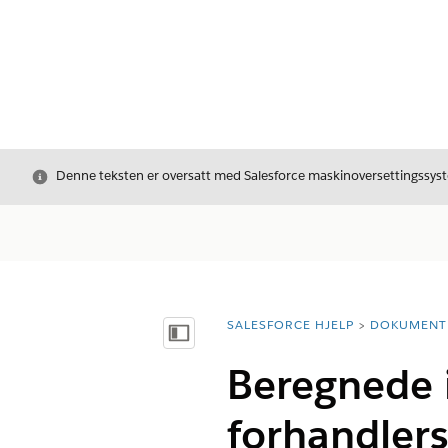
Avslutt
Denne teksten er oversatt med Salesforce maskinoversettingssyste
SALESFORCE HJELP
DOKUMENT
Du er her:
Vis innholdsfortegnelse
Beregnede i
forhandlers