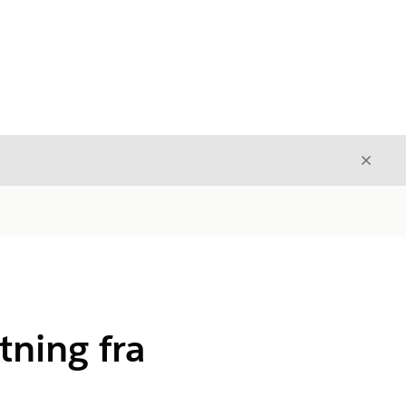
Avslut
Avslutt
tning fra