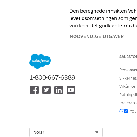
Den beregnede innsikten Veh
levetidsomsetningen som gene
vurderer det godkjente kravbe
NØDVENDIGE UTGAVER
Tilgjengelig i
Enterprise
,
Unlimi
SALESFO
Her er en oversikt over logikk
Personve
1-800-667-6389
Sikkerhet
Vilkår for
SELECT
SUM(ssot__SalesOrderProduct_
Retningsli
AS DirectAmount__c,
Preferans
ssot__Vehicle__dlm.ssot__Vehi
VIN__c
You
FROM ssot__SalesOrder__dlm D
ssot__SalesOrderProduct__dl
(ssot__SalesOrder__dlm.ssot__
Select Org
Norsk