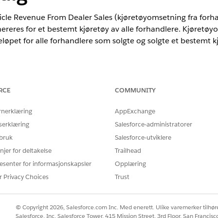
icle Revenue From Dealer Sales (kjøretøyomsetning fra for
reres for et bestemt kjøretøy av alle forhandlere. Kjøretøy
løpet for alle forhandlere som solgte og solgte et bestemt kj
ted
og
Developer
Edition
RCE
COMMUNITY
en.
rnerklæring
AppExchange
serklæring
Salesforce-administratorer
 bruk
Salesforce-utviklere
Bruker aggregeringsfunksjone
_dlm.ssot__TotalPriceAmount__c)
objektet Salgsordreprodukt og
njer for deltakelse
Trailhead
Trekker ut feltet Kjøretøyide
esenter for informasjonskapsler
Opplæring
cleIdentificationNumber__c AS
objektet og tildeler det et al
r Privacy Choices
Trust
elta
Sammenføyer objektene Salg
m ON
samsvare ID-feltet i Salgsordr
© Copyright 2026, Salesforce.com Inc. Med enerett. Ulike varemerker tilhøre
Id__c =
Salgsordreprodukt.
Salesforce, Inc. Salesforce Tower, 415 Mission Street, 3rd Floor, San Francis