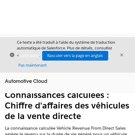
Ce texte a été traduit à l’aide du système de traduction
automatique de Salesforce. Plus de détails, consultez
Fermer
Ferme
<
cette page
.
Basculer vers la page en anglais
Fermer
Pas maintenant
Table des
Automotive Cloud
Afficher la table des matières
matières
Connaissances calculées :
Chiffre d'affaires des véhicules
de la vente directe
La connaissance calculée Vehicle Revenue From Direct Sales
agrège le revenu sur la durée de vie généré pour un véhicule