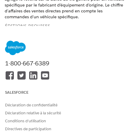
spécifique par le fabricant d’équipement d’origine. Le chiffre
d'affaires des ventes directes prend en compte les
commandes d'un véhicule spécifique.
ÉDITIONS REQUISES
Disponible avec :
Enterprise
Edition,
Unlimited
Edition et
Developer
Edition
Voici une répartition de la logique.
1-800-667-6389
EXPRESSION
DESCRIPTION
SELECT SUM(ssot__RebateC
Applique la fonction
laim__dlm.ssot__ClaimAmo
d’agrégation SUM au champ
unt__c) AS DealerAmount_
Montant de la réclamation
SALESFORCE
_c, ssot__Vehicle__dlm.s
dans l’objet Demande de
sot__VehicleIdentificati
remise et lui attribue un
onNumber__c AS VIN__c
Déclaration de confidentialité
alias
.
DealerAmount__c
Extrait le champ Numéro
Déclaration relative à la sécurité
d’identification du véhicule
Conditions d’utilisation
de l’objet Véhicule et lui
attribue un alias
.
VIN__c
Directives de participation