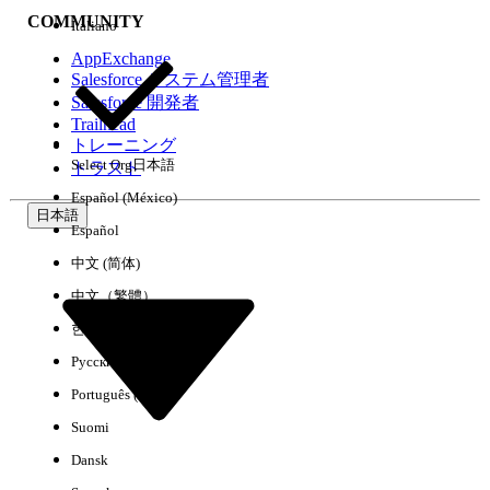
COMMUNITY
Italiano
AppExchange
Salesforce システム管理者
Salesforce 開発者
環境
Trailhead
トレーニング
Select Org
日本語
トラスト
Español (México)
日本語
Español
すべてクリア
完了
中文 (简体)
中文（繁體）
한국어
Русский
Português (Brasil)
Suomi
Dansk