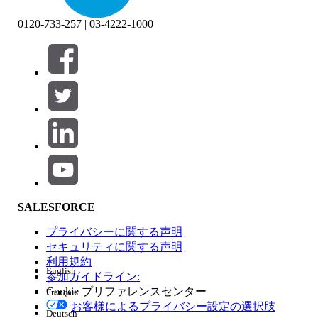
0120-733-257 | 03-4222-1000
絞り込み条件 (0)
絞り込み条件を選択
追加
製品エリア
SALESFORCE
機能の影響
プライバシーに関する声明
セキュリティに関する声明
利用規約
English
参加ガイドライン:
Cookie プリファレンスセンター
Français
エディション
お客様によるプライバシー設定の選択肢
Deutsch