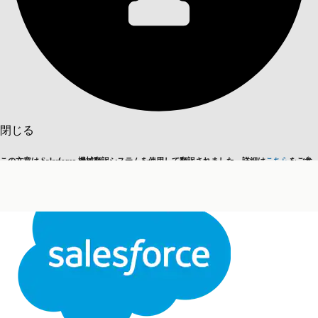
目次を表示
目次
検索
閉じる
この文章は Salesforce 機械翻訳システムを使用して翻訳されました。詳細は
こちら
をご参
英語に切り替える
今はしません
照ください。
閉じる
閉じる