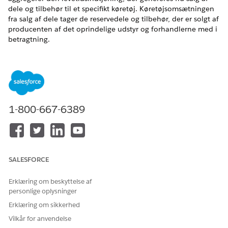
dele og tilbehør til et specifikt køretøj. Køretøjsomsætningen
fra salg af dele tager de reservedele og tilbehør, der er solgt af
producenten af det oprindelige udstyr og forhandlerne med i
betragtning.
EDITIONSHEADING
Tilgængelig i:
Enterprise
,
Unlimited
og
Developer
Edition
Her er en opdeling af logikken.
1-800-667-6389
UDTRYK
BESKRIVELSE
SELECT SUM(ssot__Loyalty
Anvender
TransactionJournal__dlm.
aggregeringsfunktionen
ssot__TransactionAmount_
SUM på feltet
SALESFORCE
_c) AS PartsAmt__c
Transaktionsbeløb i objektet
Loyalitetstransaktionsjournal
Erklæring om beskyttelse af
og tildeler det et alias
Parts
personlige oplysninger
.
Amt__c
Erklæring om sikkerhed
ssot__Vehicle__dlm.ssot_
Udtrækker feltet Køretøjets
Vilkår for anvendelse
_VehicleIdentificationNu
identifikationsnummer fra
mber__c AS VIN__c