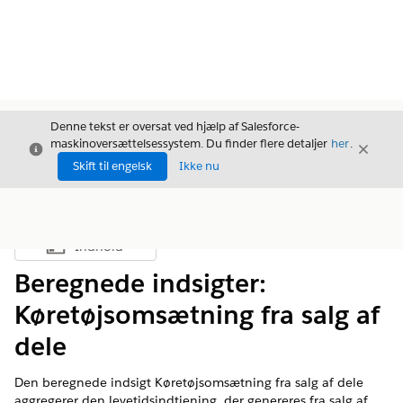
Denne tekst er oversat ved hjælp af Salesforce-
maskinoversættelsessystem. Du finder flere detaljer
her
.
Luk
Luk
Luk
Skift til engelsk
Ikke nu
Indhold
Vis indholdsfortegnelse
Beregnede indsigter:
Køretøjsomsætning fra salg af
dele
Den beregnede indsigt Køretøjsomsætning fra salg af dele
aggregerer den levetidsindtjening, der genereres fra salg af