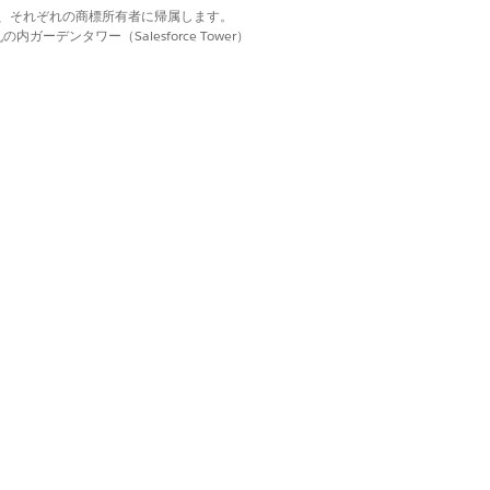
d. それぞれの商標は、それぞれの商標所有者に帰属します。
ーデンタワー（Salesforce Tower）
ID] 項目を車両オブジェクトの ID 項目
ェクトと車両オブジェクトのデータを結合
、一意の各車両の修理注文からの収益を
はい
いいえ