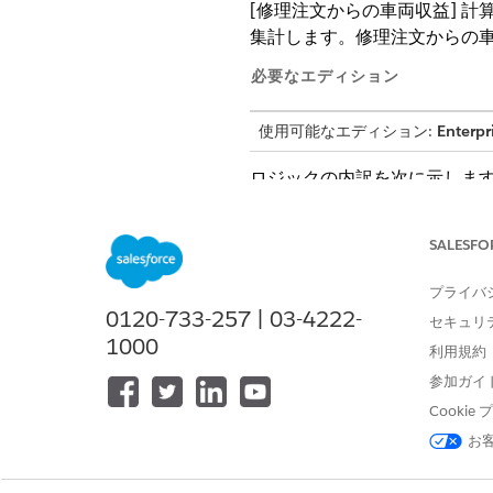
[修理注文からの車両収益] 
集計します。修理注文からの
必要なエディション
使用可能なエディション:
Enterpr
ロジックの内訳を次に示しま
式
SALESFO
SELECT
SUM(ssot__WorkOrder__dlm.s
プライバ
RepairAmount__c,
0120-733-257 | 03-4222-
ssot__Vehicle__dlm.ssot__V
セキュリ
AS VIN__c
1000
利用規約
FROM ssot__WorkOrder__dlm 
参加ガイ
ON ssot__WorkOrder__dlm.ss
ssot__WorkOrderItem__dlm.s
Cooki
お
JOIN ssot__Asset__dlm ON
(ssot__WorkOrder__dlm.ssot__
ssot__Asset__dlm.ssot__Id__c)