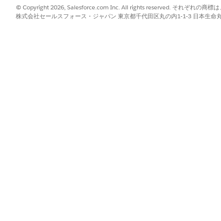
データを結合します。
© Copyright 2026, Salesforce.com Inc. All rights reserve
株式会社セールスフォース・ジャパン 東京都千代田区丸の内1-1-3 日本生命丸の内ガ
納入商品オブジェクトの [車両 
と照合して、納入商品オブジ
します。
結果を
でグループ化し
VIN__c
集計します。
?