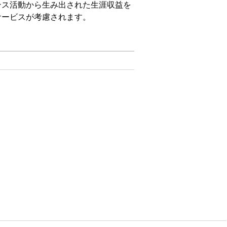
ンス活動から生み出された生涯収益を
サービスが考慮されます。
 [Total Price Amount (総額)]
を割り当てます。車両オ
pairAmount__c
号] 項目を抽出し、エイリアス
を割
VIN__c
作業指示 ID] 項目を作業指示オブジェク
作業指示オブジェクトと作業指示品目オブジ
。
項目を作業指示オブジェクトの [納入商品
商品オブジェクトと作業指示オブジェクトの