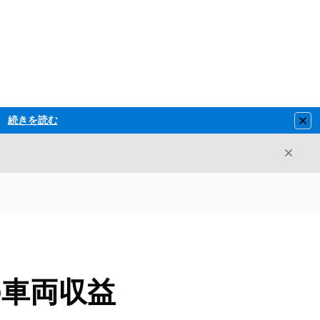
続きを読む
Clo
閉じ
閉じる
の車両収益