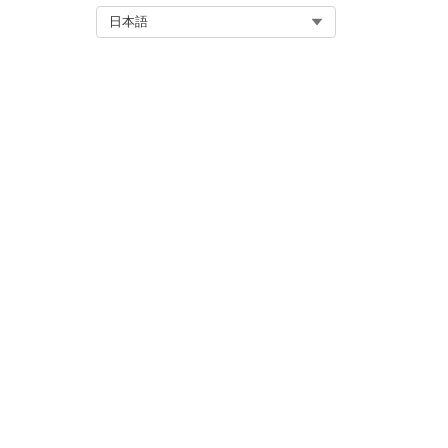
Select Org
日本語
HRタンクトップ WH (tthrwh)
GROUP BY VIN__c
この記事で問題は解決されましたか
ご意見をお待ちしております。