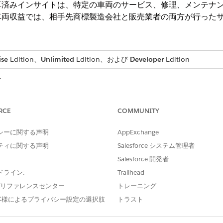
計算済みインサイトは、特定の車両のサービス、修理、メンテナ
車両収益では、相手先商標製造会社と販売業者の両方が行った
ise
Edition、
Unlimited
Edition、および
Developer
Edition
す。
説明
RCE
COMMUNITY
SUM 集計関数を作業指示オブジェクトの
sot__TotalPriceAmount__c) AS
項目に適用し、エイリアス
Re
シーに関する声明
AppExchange
ブジェクトから [車両 ID 番
ehicleIdentificationNumber__c
ティに関する声明
Salesforce システム管理者
り当てます。
Salesforce 開発者
JOIN ssot__WorkOrderItem__dlm
作業指示品目オブジェクトの [
ドライン:
Trailhead
ot__Id__c =
トの ID 項目と照合して、
sot__WorkOrderId__c
e プリファレンスセンター
トレーニング
ェクトのデータを結合します
客様によるプライバシー設定の選択肢
トラスト
納入商品オブジェクトの ID 
AssetId__c =
ID] 項目と照合して、納入