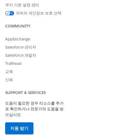
(ssot__WorkOrder__dlm.ssot
문 개체의 자산 ID 필드와 일치
쿠키 기본 설정 센터
__AssetId__c =
시켜 자산 및 작업 주문 개체의
ssot__Asset__dlm.ssot__Id_
데이터를 조인합니다.
귀하의 개인정보 보호 선택
_c)
COMMUNITY
ssot__Vehicle__dlm 켜기
자산 개체의 차량 ID 필드를 차
(ssot__Asset__dlm.ssot__Ve
량 개체의 ID 필드와 일치시켜
hicleId__c =
자산 및 차량 개체의 데이터를
AppExchange
ssot__Vehicle__dlm.ssot__I
조인합니다.
Salesforce 관리자
d__c)
Salesforce 개발자
GROUP BY VIN__c
결과를
별로 그룹화하
VIN__c
Trailhead
여 각 고유한 차량에 대한 수리
주문의 수익을 집계합니다.
교육
신뢰
SUPPORT & SERVICES
이 기사를 통해 문제를 해결했습니까?
도움이 필요한 경우 리소스를 추가
개선을 위한 의견을 보내주세요.
로 확인하거나 전문가의 도움을 받
으십시오.
예
아니요
지원 받기