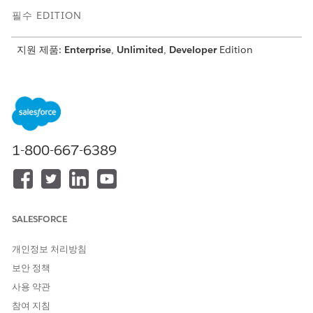
필수 EDITION
지원 제품:
Enterprise
,
Unlimited
,
Developer
Edition
다음은 논리의 분석입니다.
표현식
설명
SELECT SUM(ssot__WorkOrd
작업 주문 개체의 가격 총액 필
er__dlm.ssot__TotalPrice
드에 SUM 집계 함수를 적용하
1-800-667-6389
Amount__c) AS RepairAmou
고 별칭
를
RepairAmount__c
nt__c, ssot__Vehicle__dl
할당합니다. 차량 개체에서 차
m.ssot__VehicleIdentific
량 식별 번호 필드를 추출하고
ationNumber__c AS VIN__c
별칭
를 할당합니다.
VIN__c
SALESFORCE
FROM ssot__WorkOrder__dl
작업 주문 항목 개체의 작업 주
m JOIN ssot__WorkOrderIt
문 ID 필드를 작업 주문 개체의
em__dlm ON ssot__WorkOrd
ID 필드와 일치시켜 작업 주문
개인정보 처리방침
er__dlm.ssot__Id__c = ss
및 작업 주문 항목 개체의 데이
ot__WorkOrderItem__dlm.s
보안 정책
터를 조인합니다.
sot__WorkOrderId__c
사용 약관
ssot__Asset__dlm 켜기
자산 개체의 ID 필드를 작업 주
참여 지침