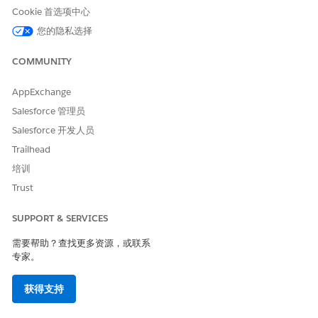
值来计算直接销售总额，如果
t__c) then 0 else Vehicl
Cookie 首选项中心
结果为空，则分配值零。
e_Revenue_From_Direct_Sa
les__cio.DirectAmount__c
您的隐私选择
end ) as DirectSalesAmou
nt__c
COMMUNITY
SUM( CASE when isnull( V
通过从零件销售车辆收入计算
ehicle_Revenue_From_Part
见解中汇总 PartsAmount__c
AppExchange
s_Sales__cio.PartsAmt__
值来计算零件销售总额，如果
c) then 0 else Vehicle_R
Salesforce 管理员
结果为空，则分配值零。
evenue_From_Parts_Sales_
Salesforce 开发人员
_cio.PartsAmt__c end ) a
s PartsTxnAmount__c
Trailhead
SUM( CASE when isnull(Ve
通过从维修订单的车辆收入计
培训
hicle_Revenue_from_Repai
算见解中汇总
Trust
r_Orders__cio.RepairAmou
RepairAmount__c 值来计算
nt__c) then 0 else Vehic
经销商的总销售额，如果结果
le_Revenue_from_Repair_O
SUPPORT & SERVICES
为空，则分配零值。
rders__cio.RepairAmount_
_c end ) as RepairOrderA
需要帮助？查找更多资源，或联系
mount__c
专家。
FROM ssot__Vehicle__dlm
通过匹配车辆识别号，将车辆
LEFT JOIN Vehicle_Revenu
对象连接到子计算见解。
获得支持
e_From_Dealer_Sales__cio
ON (ssot__Vehicle__dlm.s
sot__VehicleIdentificati