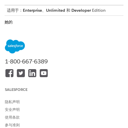
适用于：
Enterprise
、
Unlimited
和
Developer
Edition
她的
表达式
描述
SELECT ssot__Vehicle__dl
从车辆对象中提取车辆识别
m.ssot__VehicleIdentific
号，并为其分配别名
。
VIN__c
ationNumber__c as VIN__c
从车辆对象中提取当前车主
, ssot__Vehicle__dlm.sso
ID，并为其分配别名
Customer
1-800-667-6389
t__CurrentOwnerId__c as
。
Id__c
CustomerId__c
SUM( CASE when isnull(Ve
通过汇总经销商销售车辆收入
hicle_Revenue_From_Deale
计算见解中的
r_Sales__cio.DealerAmoun
DealerAmount__c 值来计算
t__c) then 0 else Vehicl
SALESFORCE
经销商总销售额，如果结果为
e_Revenue_From_Dealer_Sa
空，则分配值零。
les__cio.DealerAmount__c
隐私声明
end ) as DealerSalesAmou
nt__c
安全声明
SUM( CASE when isnull(Ve
通过汇总直接销售车辆收入计
使用条款
hicle_Revenue_From_Direc
算见解中的 DirectAmount__c
参与准则
t_Sales__cio.DirectAmoun