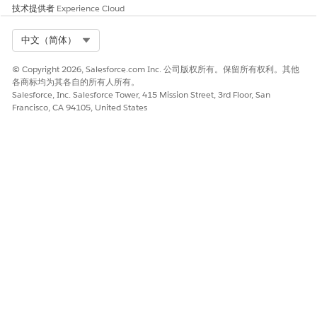
技术提供者
Experience Cloud
onNumber__c = Vehicle_Re
venue_From_Dealer_Sales_
_cio.VIN__c) LEFT JOIN V
Select Org
中文（简体）
ehicle_Revenue_From_Dire
ct_Sales__cio ON (ssot__
Vehicle__dlm.ssot__Vehic
© Copyright 2026, Salesforce.com Inc. 公司版权所有。保留所有权利。其他
leIdentificationNumber__
各商标均为其各自的所有人所有。
c = Vehicle_Revenue_From
Salesforce, Inc. Salesforce Tower, 415 Mission Street, 3rd Floor, San
_Direct_Sales__cio.VIN__
Francisco, CA 94105, United States
c) LEFT JOIN Vehicle_Rev
enue_From_Parts_Sales__c
io ON (ssot__Vehicle__dl
m.ssot__VehicleIdentific
ationNumber__c = Vehicle
_Revenue_From_Parts_Sale
s__cio.VIN__c) LEFT JOIN
Vehicle_Revenue_from_Rep
air_Orders__cio ON (ssot
__Vehicle__dlm.ssot__Veh
icleIdentificationNumber
__c = Vehicle_Revenue_fr
om_Repair_Orders__cio.VI
N__c)
GROUP BY VIN__c, Custome
按
对结果进行分组，并
VIN__c
rId__c
按每个唯一车辆和客户汇总总
销售额的
。
CustomerId__c