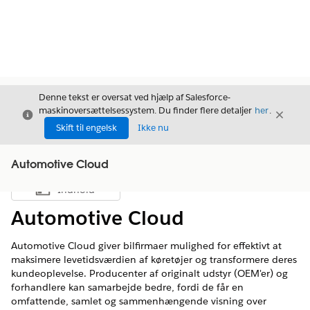
Denne tekst er oversat ved hjælp af Salesforce-
maskinoversættelsessystem. Du finder flere detaljer
her
.
Luk
Luk
Luk
Skift til engelsk
Ikke nu
Automotive Cloud
Indhold
Vis indholdsfortegnelse
Automotive Cloud
Automotive Cloud giver bilfirmaer mulighed for effektivt at
maksimere levetidsværdien af køretøjer og transformere deres
kundeoplevelse. Producenter af originalt udstyr (OEM'er) og
forhandlere kan samarbejde bedre, fordi de får en
omfattende, samlet og sammenhængende visning over