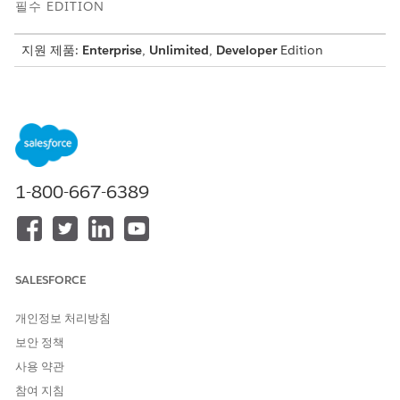
필수 EDITION
지원 제품:
Enterprise
,
Unlimited
,
Developer
Edition
Automotive Cloud는 Sales Cloud 및 Service Cloud에 구축되어
있으며 제조업체와 딜러가 고객과 차량의 수명 주기 안에서 핵심 접
점을 효과적으로 관리할 수 있도록 지원합니다. 데이터 모델과 워크
플로는 일상적이고 반복적인 과업에 소요되는 시간을 줄이는 업계
전반의 모범 사례를 기반으로 합니다. 고객이 이탈하려는 중요한 순
간에 실천 가능한 경험을 설계하여 고객과의 소통에 집중하고 브랜
1-800-667-6389
드 충성도를 높일 수 있습니다. Automotive Cloud를 사용하면 딜
러와 이해당사자의 경험을 혁신하고 고객이 기대하는 전향적 맞춤
형 서비스를 제공할 수 있습니다.
SALESFORCE
이 기사를 통해 문제를 해결했습니까?
개인정보 처리방침
개선을 위한 의견을 보내주세요.
보안 정책
예
아니요
사용 약관
참여 지침