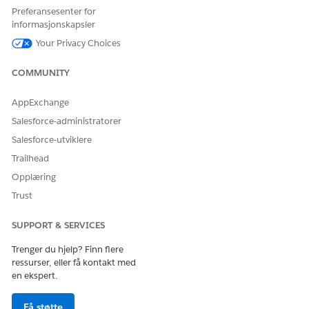
Preferansesenter for
La oss få vite det slik at vi kan forbedre!
informasjonskapsler
Ja
Nei
Your Privacy Choices
COMMUNITY
AppExchange
Salesforce-administratorer
Salesforce-utviklere
Trailhead
Opplæring
Trust
SUPPORT & SERVICES
Trenger du hjelp? Finn flere
ressurser, eller få kontakt med
en ekspert.
Få støtte