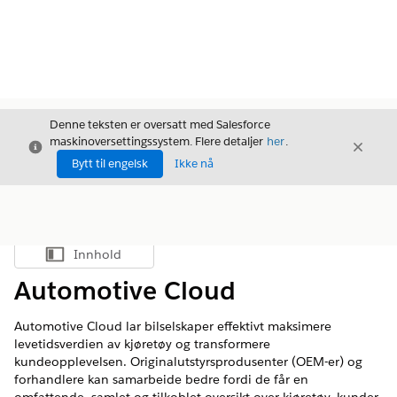
Denne teksten er oversatt med Salesforce
maskinoversettingssystem. Flere detaljer
her
.
Avslutt
Avslut
Avslutt
Bytt til engelsk
Ikke nå
Innhold
Vis innholdsfortegnelse
Automotive Cloud
Automotive Cloud lar bilselskaper effektivt maksimere
levetidsverdien av kjøretøy og transformere
kundeopplevelsen. Originalutstyrsprodusenter (OEM-er) og
forhandlere kan samarbeide bedre fordi de får en