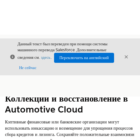
Данный текст был переведен при помощи системы
машинного перевода Salesforce. Дополнительные
Закрыть
Закры
сведения см.
здесь
.
Переключить на английский
Закрыт
Не сейчас
Содержание
Показать содержание
Коллекции и восстановление в
Automotive Cloud
Кэптивные финансовые или банковские организации могут
использовать инкассацию и возмещение для упрощения процессов
сбора кредитов и лизинга. Сохраняйте положительные взаимосвязи