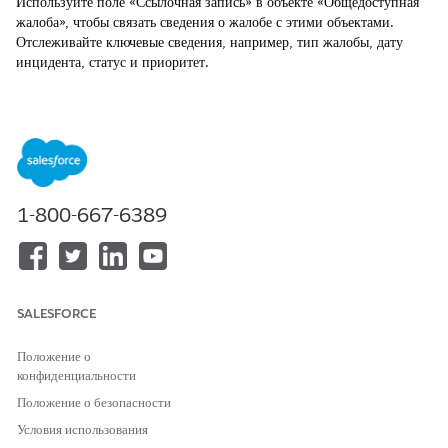
Используйте поле «Ссылочная запись» в объекте «Общедоступная
жалоба», чтобы связать сведения о жалобе с этими объектами.
Отслеживайте ключевые сведения, например, тип жалобы, дату
инцидента, статус и приоритет.
ТРЕБУЕМЫЕ ВЕРСИИ
Доступно в версиях: Lightning Experience
Доступно в версиях:
Enterprise Edition
,
Unlimited Edition
и
Developer Edition
.
1-800-667-6389
Дополнительную информацию об управлении жалобами см. в
разделе «
Управление жалобами в решениях для
общего сектора».
Подробные сведения о настройке и шагах конфигурации для
создания общедоступной жалобы посредством пошагового
SALESFORCE
руководства по приему жалоб см. в разделе «
Документирование
инцидента посредством пошагового руководства
по приему
Положение о
жалоб».
конфиденциальности
Положение о безопасности
Условия использования