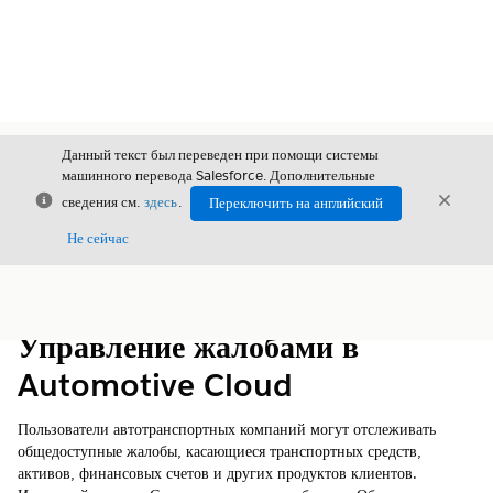
Данный текст был переведен при помощи системы
машинного перевода Salesforce. Дополнительные
Закрыть
Закры
сведения см.
здесь
.
Переключить на английский
Закрыт
Не сейчас
Содержание
Показать содержание
Управление жалобами в
Automotive Cloud
Пользователи автотранспортных компаний могут отслеживать
общедоступные жалобы, касающиеся транспортных средств,
активов, финансовых счетов и других продуктов клиентов.