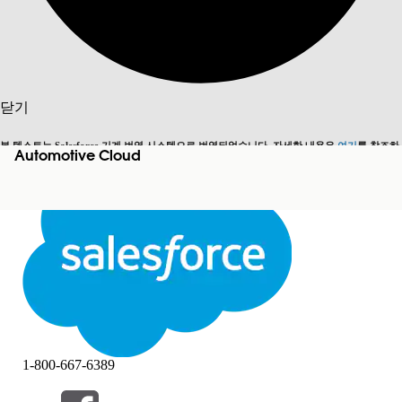
검색
닫기
본 텍스트는 Salesforce 기계 번역 시스템으로 번역되었습니다. 자세한 내용은
여기
를 참조하
Automotive Cloud
영어로 전환
지금 안 함
세요.
닫기
닫기
1-800-667-6389