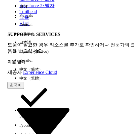
Salesforce 개발자
영어
경험
Trailhead
Français
교육
신뢰
Deutsch
Italiano
SUPPORT & SERVICES
모두 지우기
완료
日本語
도움이 필요한 경우 리소스를 추가로 확인하거나 전문가의 
움을 받으십시오.
Español (México)
Español
지원 받기
中文（简体）
제공자
Experience Cloud
中文（繁體）
한국어
Select Org
한국어
Русский
결과 없음