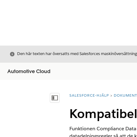
Stäng
Den här texten har översatts med Salesforces maskinöversättnin
Automotive Cloud
SALESFORCE-HJÄLP
DOKUMEN
Du är här:
Visa innehållsförteckning
Kompatibel
Funktionen Compliance Data S
datadelningsregler så att de 