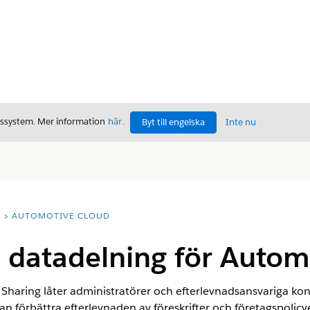
gssystem. Mer information
här
.
Byt till engelska
Inte nu
T
AUTOMOTIVE CLOUD
 datadelning för Autom
haring låter administratörer och efterlevnadsansvariga ko
kan förbättra efterlevnaden av föreskrifter och företagspolic