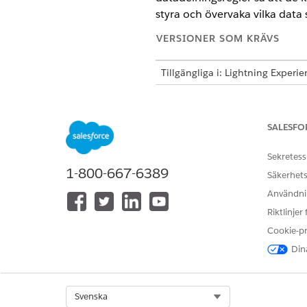
styra och övervaka vilka data
VERSIONER SOM KRÄVS
Tillgängliga i: Lightning Experi
Tillgängliga i:
Enterprise
, Unlim
SALESFO
Konfigurera kompatibel datadel
Sekretess
1-800-667-6389
Säkerhets
Använda kompatibel datadelnin
Användnin
Riktlinjer
Använd objektet Deltagare i ti
Cookie-p
organisation.
Dina
För att få reda på hur du konf
Kompatibel datadelning
.
Select Org
Svenska