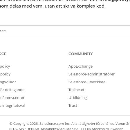
 som delas med vem, utan att skriva komplex kod.
ence
ited och Developer Edition
RCE
COMMUNITY
ANVÄNDARBEHÖRIGHETER SOM KRÄVS FÖR ATT
ning i Automotive Cloud:
Konfigurera behörighete
policy
AppExchange
policy
Salesforce-administratörer
g i Automotive Cloud:
Användarkompatibel behö
gsvillkor
Salesforce-utvecklare
 för deltagande
Trailhead
llgångsdatadelning för att aktivera avancerad datadelning för
referenscenter
Utbildning
 integritetsval
Trust
igurerar kompatibel datadelning i din organisation och hanter
© Copyright 2026, Salesforce.com Inc. Alla rättigheter förbehålles. Varumärk
SFDC SWEDEN AB, Klarabergsviadukten 63, 111 64 Stockholm, Sweden