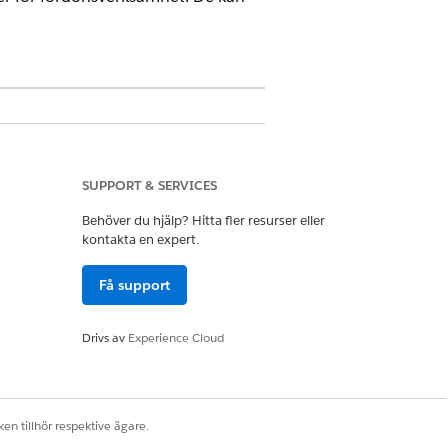
SUPPORT & SERVICES
Behöver du hjälp? Hitta fler resurser eller
n Kompatibelt datadelningssystem
kontakta en expert.
righet för datadelningssystem
Få support
 tillgångsobjektet i din
Drivs av
Experience Cloud
ar deltagares roller, se
en tillhör respektive ägare.