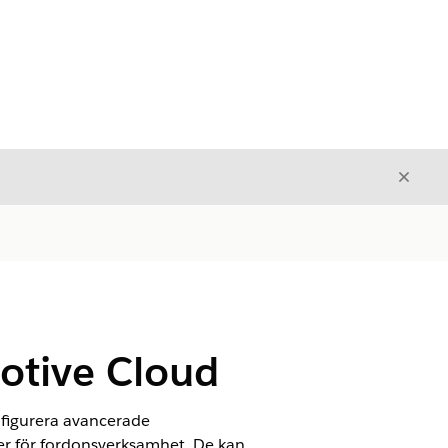
Stäng
Stäng
otive Cloud
nfigurera avancerade
yer för fordonsverksamhet. De kan