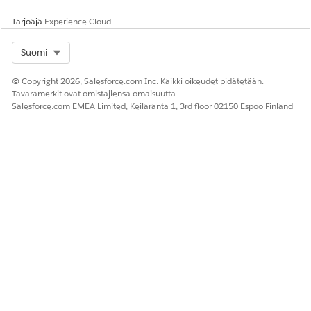
komponentti
Ajoneuvo-,
Tarjoaja
Experience Cloud
Omaisuus-,
Yhteyshenkil
Select Org
Suomi
ö- tai
Finanssitili-
© Copyright 2026, Salesforce.com Inc. Kaikki oikeudet pidätetään.
sivuille
Tavaramerkit ovat omistajiensa omaisuutta.
valitaksesi
Salesforce.com EMEA Limited, Keilaranta 1, 3rd floor 02150 Espoo Finland
esimääritetty
jä tai
mukautettuj
a flex-
kortteja.
Tietueen
Lisää
hälytykset
komponentti
Ajoneuvo-,
Omaisuus-,
Yhteyshenkil
ö- tai
Finanssitili-
sivuille
näyttääksesi
virheitä,
varoituksia ja