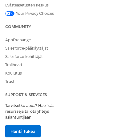
tietueiden
Evästeasetusten keskus
kronologisen
luettelon.
Your Privacy Choices
Tapahtumat
Lisää
COMMUNITY
ja
komponentti
Ajoneuvon
virstanpylvää
Ajoneuvo-,
lisätietosivu
t
Omaisuus-,
AppExchange
näyttää
Tili-,
Salesforce-pääkäyttäjät
automaattise
Yhteyshenkil
ö- tai
sti
Salesforce-kehittäjät
Finanssitili-
ajoneuvoon
Trailhead
sivuille
liittyvät
nähdäksesi
Koulutus
omaisuuden
tietueen
virstanpylvää
Trust
elinkaaren
t, mutta et
tärkeimmät
voi lisätä
SUPPORT & SERVICES
hetket ja
komponentti
virstanpylvää
Tarvitsetko apua? Hae lisää
a muille
t.
resursseja tai ota yhteys
Experience
asiantuntijaan.
Cloud -
sivuille.
Hanki tukea
Flex-kortti
Lisää