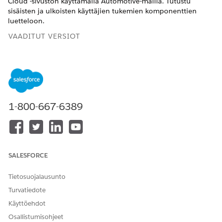
Cloud -sivuston käyttämällä Automotive-mallia. Tutustu
sisäisten ja ulkoisten käyttäjien tukemien komponenttien
luetteloon.
VAADITUT VERSIOT
Käytettävissä:
Enterprise Edition
-,
Unlimited Edition
- ja
Developer Edition
-versioissa.
KOMPONENT
KÄYTTÖTARK
KÄYTETTÄVIS
KÄYTETTÄVIS
TI
OITUS
SÄ
SÄ
1-800-667-6389
SISÄISILLE
ULKOISILLE
KÄYTTÄJILLE
KÄYTTÄJILLE
?
?
Aikataulu
Lisää
komponentti
SALESFORCE
Ajoneuvo-,
Omaisuus-,
Tietosuojalausunto
Finanssitili-
tai
Turvatiedote
Yhteyshenkil
Käyttöehdot
ö-sivuille
nähdäksesi
Osallistumisohjeet