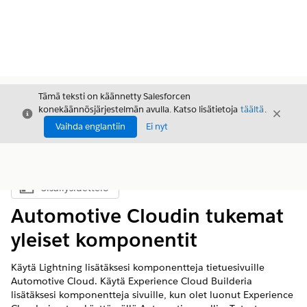
Tämä teksti on käännetty Salesforcen
konekäännösjärjestelmän avulla. Katso lisätietoja
täältä
.
Sulje
Sulje
Sulje
Vaihda englantiin
Ei nyt
Sisällysluettelo
Näytä sisällysluettelo
Automotive Cloudin tukemat
yleiset komponentit
Käytä Lightning lisätäksesi komponentteja tietuesivuille
Automotive Cloud. Käytä Experience Cloud Builderia
lisätäksesi komponentteja sivuille, kun olet luonut Experience