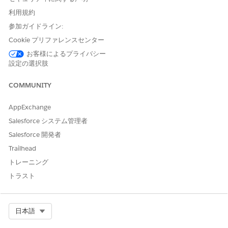
の時系列リス
トを表示しま
利用規約
す。
参加ガイドライン:
イベントとマ
コンポーネン
Cookie プリファレンスセンター
イルストーン
トを [車両]、
[車両の詳細]
お客様によるプライバシー
[納入商品]、
ページには、
設定の選択肢
[取引先]、[取
車両に関連す
引先責任
る納入商品マ
COMMUNITY
者]、または
イルストーン
[金融口座] ペ
が自動的に表
ージに追加し
AppExchange
示されます
て、レコード
Salesforce システム管理者
が、コンポー
の有効期間の
ネントを他の
Salesforce 開発者
主要な瞬間と
Experience
マイルストー
Trailhead
ンを表示しま
Cloud ページ
トレーニング
す。
に追加するこ
とはできませ
トラスト
ん。
Flexcard
コンポーネン
Select Org
日本語
トを [車両]、
[納入商品]、