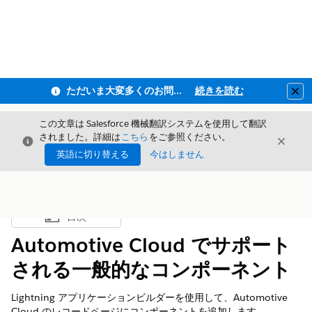
ただいま大変多くのお問い合わせをいただいており、ご連絡までにお時間を頂戴しております
続きを読む
Clo
この文章は Salesforce 機械翻訳システムを使用して翻訳
されました。詳細は
こちら
をご参照ください。
閉じる
閉じ
閉じる
英語に切り替える
今はしません
目次
目次を表示
Automotive Cloud でサポート
される一般的なコンポーネント
Lightning アプリケーションビルダーを使用して、Automotive
Cloud のレコードページにコンポーネントを追加します。