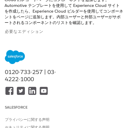
Automotive テンプレートを使用して Experience Cloud サイト
を作成したら、Experience Cloud ビルダーを使用してコンポーネ
ントをページに追加します。内部ユーザーと外部ユーザーがサポ
ートされるコンポーネントのリストを確認します。
必要なエディション
使用可能なエディション:
Enterprise
Edition、
Unlimited
Edition、および
Developer
Edition
コンポーネン
使用事例
内部ユーザー
外部ユーザー
ト
が使用可能か?
が使用できま
0120-733-257 | 03-
すか?
4222-1000
タイムライン
コンポーネン
トを [車両]、
[納入商品]、
[金融口座]、
または [取引
SALESFORCE
先責任者] ペ
ージに追加し
プライバシーに関する声明
て、レコード
セキュリティに関する声明