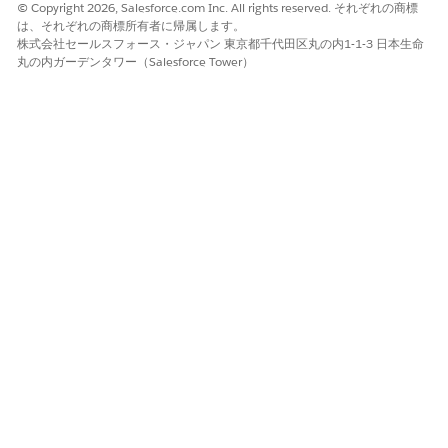
© Copyright 2026, Salesforce.com Inc. All rights reserved. それぞれの商標
[取引先責任
は、それぞれの商標所有者に帰属します。
者]、または
株式会社セールスフォース・ジャパン 東京都千代田区丸の内1-1-3 日本生命
[金融口座] ペ
丸の内ガーデンタワー（Salesforce Tower）
ージに追加し
て、定義済み
またはカスタ
ム FlexCard
を選択しま
す。
レコードアラ
このコンポー
ート
ネントを [車
両]、[納入商
品]、[取引先
責任者]、ま
たは [金融口
座] ページに
追加して、外
部および内部
イベントに関
連するエラ
ー、警告、そ
の他の情報を
表示します。